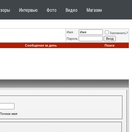
бзоры
Интервью
Фото
Видео
Магазин
Имя
Запомнить?
Пароль
Сообщения за день
Поиск
Точное имя