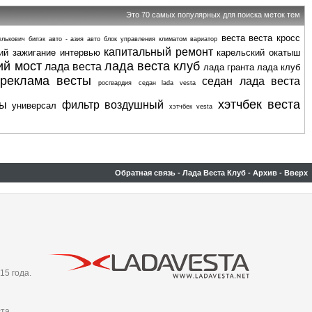
Это 70 самых популярных для поиска меток тем
веста
веста кросс
елькович
бипэк авто - азия авто
блок управления климатом
вариатор
капитальный ремонт
ий
зажигание
интервью
карельский окатыш
ий мост
лада веста клуб
лада веста
лада гранта
лада клуб
реклама весты
седан лада веста
росгвардия
седан lada vesta
хэтчбек веста
ты
фильтр воздушный
универсал
хэтчбек vesta
Обратная связь
-
Лада Веста Клуб
-
Архив
-
Вверх
15 года.
та,