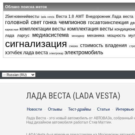
Облако поиска меток
25мгновенийвесты
Веста 1.8 АМТ
Внедорожник
Лада веста
lada vesta
головной свет
гонка чемпионов
госавтоинспекция
дв
комплектации весты
комплектация весты
кондицион
каркасные
медиасистема
лада ларгус
механика
мощность
му
менеджер
сигнализация
стоимость владения
смазка
стре
электромобиль
хэтчбек лада веста
электрокар
ЛАДА ВЕСТА (LADA VESTA)
Новости
·
Отзывы
·
Тест-драйвы
·
Статьи
·
Интервью
Лада Веста - это новый автомобиль от АВТОВАЗа, собранный 
Над дизайном автомобиля работал Стив Маттин.
LADA Vesta был впервые представлен на Московском автомоби