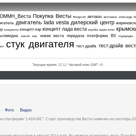
Покупка Весты
ОММН_Веста
автоваз
Феодосия
автоэмаль
александр б
двигатель lada vesta
дилерский центр
игатель
жириновск
крымск
концепт лада веста
ер
концепт-кар
конкуренты
коробка
кража колес
льтимедиа
новая веста
передача
платформа В0
николя мор
подзарядка
стук двигателя
тест-драйв вес
тест-драйв
кот
Текущее время:
22:12
. Часовой пояс GMT +3.
·
Фото
·
Видео
на платформе "LADA B/C". Старт производства Весты намечен на сентябрь 20
льном автосалоне в августе 2014 года, Вы можете посмотреть фото Лада Вес