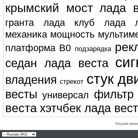
крымский мост
лада в
гранта
лада клуб
лада л
механика
мощность
мультим
рек
платформа В0
подзарядка
сиг
седан лада веста
стук дв
владения
стрекот
весты
фильтр
универсал
веста
хэтчбек лада вес
Текущее врем