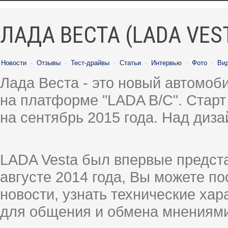
ЛАДА ВЕСТА (LADA VES
Новости
·
Отзывы
·
Тест-драйвы
·
Статьи
·
Интервью
·
Фото
·
Ви
Лада Веста - это новый автомо
на платформе "LADA B/C". Старт
на сентябрь 2015 года. Над диз
LADA Vesta был впервые предст
августе 2014 года, Вы можете п
новости, узнать технические ха
для общения и обмена мнениями