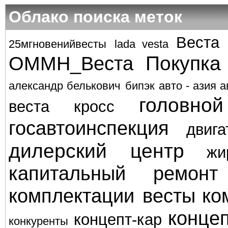
Облако поиска меток
Веста
25мгновенийвесты
lada vesta
Покупка
ОММН_Веста
александр белькович
бипэк авто - азия а
головно
веста кросс
госавтоинспекция
двига
дилерский центр
жи
капитальный ремонт
комплектации весты
ко
концеп
концепт-кар
конкуренты