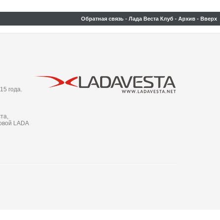
Обратная связь
-
Лада Веста Клуб
-
Архив
-
Вверх
15 года.
та,
новой LADA