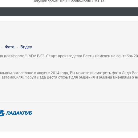
Текущее время:
10:11
. Часовой пояс GMT +3.
·
Фото
·
Видео
на платформе "LADA B/C". Старт производства Весты намечен на сентябрь 20
льном автосалоне в августе 2014 года, Вы можете посмотреть фото Лада Вес
ки автомобиля. Форум Лада Веста открыт для общения и обмена мнениями о 