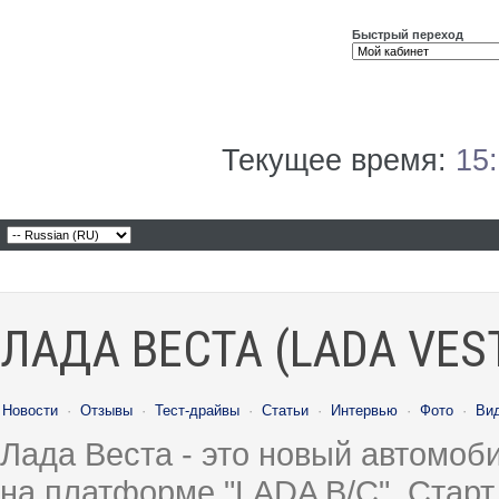
Быстрый переход
Текущее время:
15
ЛАДА ВЕСТА (LADA VES
Новости
·
Отзывы
·
Тест-драйвы
·
Статьи
·
Интервью
·
Фото
·
Ви
Лада Веста - это новый автомо
на платформе "LADA B/C". Старт