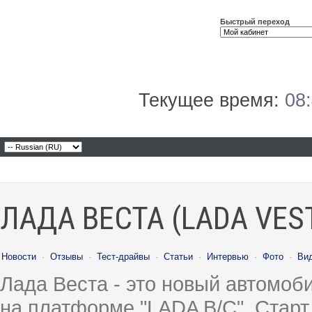
Быстрый переход
Текущее время:
08
ЛАДА ВЕСТА (LADA VES
Новости
·
Отзывы
·
Тест-драйвы
·
Статьи
·
Интервью
·
Фото
·
Ви
Лада Веста - это новый автомо
на платформе "LADA B/C". Старт