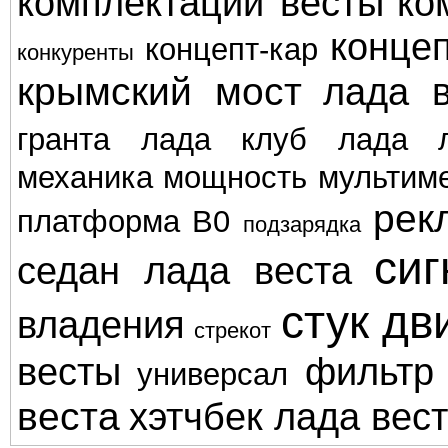
комплектации весты
ко
концеп
концепт-кар
конкуренты
крымский мост
лада в
гранта
лада клуб
лада л
механика
мощность
мультим
рек
платформа В0
подзарядка
сиг
седан лада веста
стук дв
владения
стрекот
весты
фильтр
универсал
веста
хэтчбек лада вес