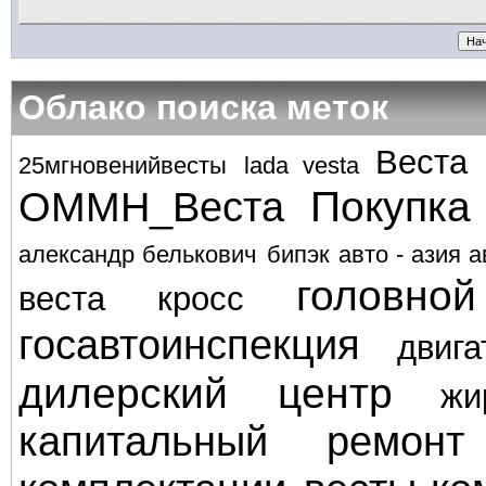
Облако поиска меток
Веста
25мгновенийвесты
lada vesta
Покупка
ОММН_Веста
александр белькович
бипэк авто - азия а
головно
веста кросс
госавтоинспекция
двига
дилерский центр
жи
капитальный ремонт