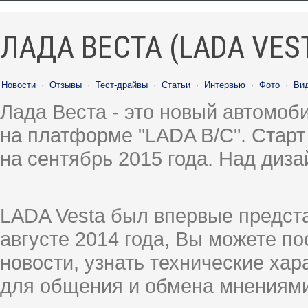
ЛАДА ВЕСТА (LADA VES
Новости
·
Отзывы
·
Тест-драйвы
·
Статьи
·
Интервью
·
Фото
·
Ви
Лада Веста - это новый автомо
на платформе "LADA B/C". Старт
на сентябрь 2015 года. Над диз
LADA Vesta был впервые предст
августе 2014 года, Вы можете п
новости, узнать технические ха
для общения и обмена мнениями