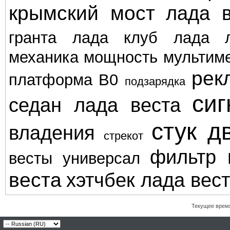
крымский мост
лада в
гранта
лада клуб
лада л
механика
мощность
мультим
рек
платформа В0
подзарядка
сиг
седан лада веста
стук д
владения
стрекот
фильтр 
весты
универсал
веста
хэтчбек лада вес
Текущее врем