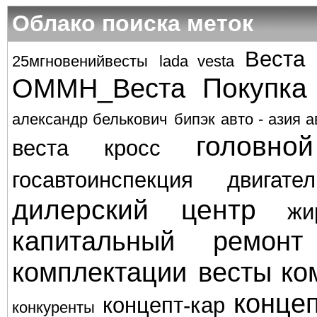
Облако поиска меток
Веста
25мгновенийвесты
lada vesta
Покупка
ОММН_Веста
александр белькович
бипэк авто - азия а
головно
веста кросс
госавтоинспекция
двигател
дилерский центр
жи
капитальный ремонт
комплектации весты
ко
концеп
концепт-кар
конкуренты