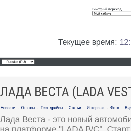
Быстрый переход
Текущее время:
12
ЛАДА ВЕСТА (LADA VES
Новости
·
Отзывы
·
Тест-драйвы
·
Статьи
·
Интервью
·
Фото
·
Ви
Лада Веста - это новый автомо
на платформе "LADA B/C". Старт