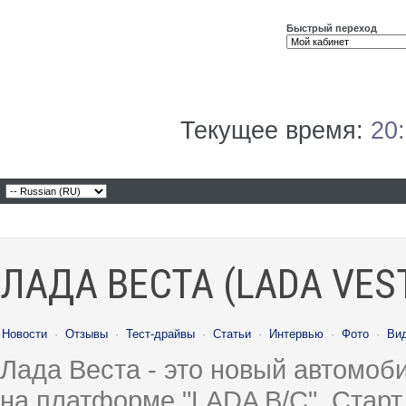
Быстрый переход
Текущее время:
20
ЛАДА ВЕСТА (LADA VES
Новости
·
Отзывы
·
Тест-драйвы
·
Статьи
·
Интервью
·
Фото
·
Ви
Лада Веста - это новый автомо
на платформе "LADA B/C". Старт