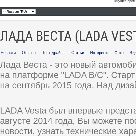
Текущее врем
ЛАДА ВЕСТА (LADA VES
Новости
·
Отзывы
·
Тест-драйвы
·
Статьи
·
Интервью
·
Фото
·
Ви
Лада Веста - это новый автомо
на платформе "LADA B/C". Старт
на сентябрь 2015 года. Над диз
LADA Vesta был впервые предст
августе 2014 года, Вы можете п
новости, узнать технические ха