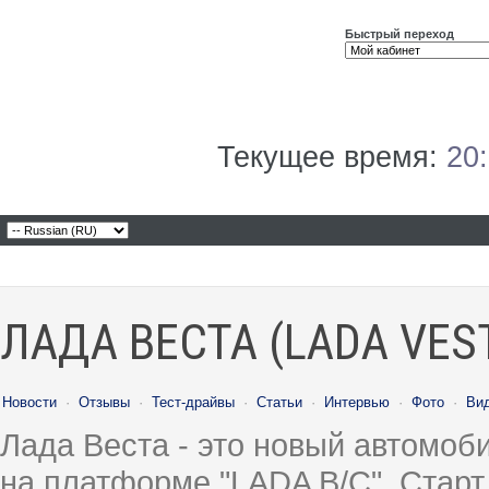
Быстрый переход
Текущее время:
20
ЛАДА ВЕСТА (LADA VES
Новости
·
Отзывы
·
Тест-драйвы
·
Статьи
·
Интервью
·
Фото
·
Ви
Лада Веста - это новый автомо
на платформе "LADA B/C". Старт