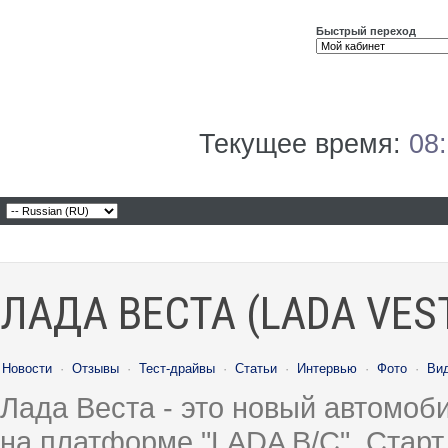
Быстрый переход
Текущее время:
08
ЛАДА ВЕСТА (LADA VES
Новости
·
Отзывы
·
Тест-драйвы
·
Статьи
·
Интервью
·
Фото
·
Ви
Лада Веста - это новый автомо
на платформе "LADA B/C". Старт