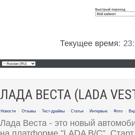
Быстрый переход
Текущее время:
23
ЛАДА ВЕСТА (LADA VES
Новости
·
Отзывы
·
Тест-драйвы
·
Статьи
·
Интервью
·
Фото
·
Ви
Лада Веста - это новый автомо
на платформе "LADA B/C". Старт