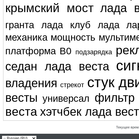
крымский мост
лада в
гранта
лада клуб
лада ла
механика
мощность
мультим
рек
платформа В0
подзарядка
сиг
седан лада веста
стук дв
владения
стрекот
весты
фильтр
универсал
веста
хэтчбек лада вес
Текущее врем