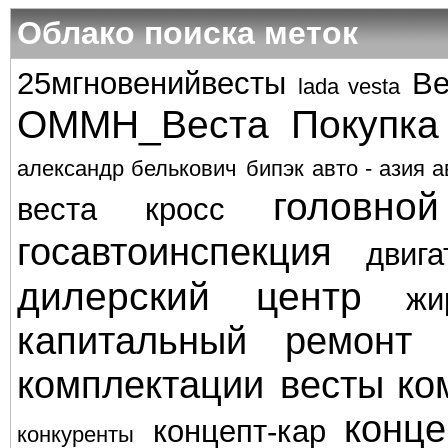
Облако поиска меток
25мгновенийвесты
Ве
lada vesta
ОММН_Веста
Покупка
александр белькович
бипэк авто - азия а
головно
веста кросс
госавтоинспекция
двига
дилерский центр
жи
капитальный ремонт
комплектации весты
ко
конце
концепт-кар
конкуренты