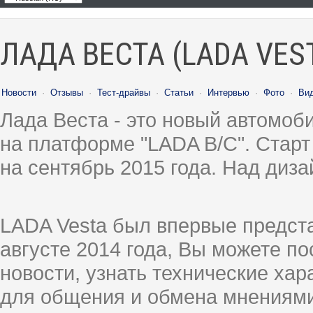
ЛАДА ВЕСТА (LADA VES
Новости
·
Отзывы
·
Тест-драйвы
·
Статьи
·
Интервью
·
Фото
·
Ви
Лада Веста - это новый автомо
на платформе "LADA B/C". Старт
на сентябрь 2015 года. Над диз
LADA Vesta был впервые предст
августе 2014 года, Вы можете п
новости, узнать технические ха
для общения и обмена мнениями