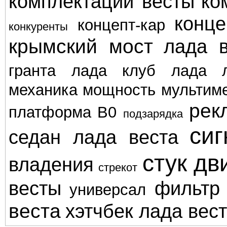
комплектации весты
ко
конце
концепт-кар
конкуренты
крымский мост
лада в
гранта
лада клуб
лада л
механика
мощность
мультим
рек
платформа В0
подзарядка
сиг
седан лада веста
стук дв
владения
стрекот
весты
фильтр
универсал
веста
хэтчбек лада вес