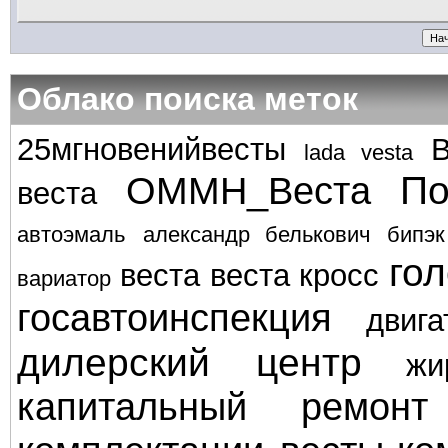
Облако поиска меток
25мгновенийвесты
lada vesta
По
ОММН_Веста
веста
автоэмаль
александр белькович
бипэк
го
веста
веста кросс
вариатор
госавтоинспекция
двига
дилерский центр
жи
капитальный ремонт