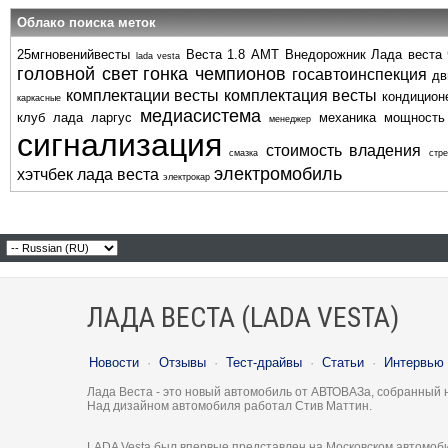
Облако поиска меток
25мгновенийвесты
Веста 1.8 АМТ
Внедорожник
Лада веста
lada vesta
головной свет
гонка чемпионов
госавтоинспекция
дв
комплектации весты
комплектация весты
кондицион
каркасные
медиасистема
клуб
лада ларгус
механика
мощность
менеджер
сигнализация
стоимость владения
смазка
стре
электромобиль
хэтчбек лада веста
электрокар
ЛАДА ВЕСТА (LADA VESTA)
Новости
·
Отзывы
·
Тест-драйвы
·
Статьи
·
Интервью
Лада Веста - это новый автомобиль от АВТОВАЗа, собранный 
Над дизайном автомобиля работал Стив Маттин.
LADA Vesta был впервые представлен на Московском автомоби