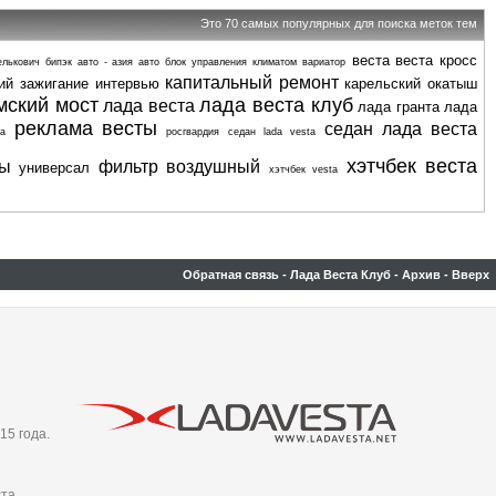
Это 70 самых популярных для поиска меток тем
веста
веста кросс
елькович
бипэк авто - азия авто
блок управления климатом
вариатор
капитальный ремонт
ий
зажигание
интервью
карельский окатыш
мский мост
лада веста клуб
лада веста
лада гранта
лада
реклама весты
седан лада веста
а
росгвардия
седан lada vesta
хэтчбек веста
ты
фильтр воздушный
универсал
хэтчбек vesta
Обратная связь
-
Лада Веста Клуб
-
Архив
-
Вверх
15 года.
та,