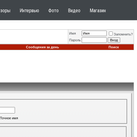
бзоры
Интервью
Фото
Видео
Магазин
Имя
Запомнить?
Пароль
Сообщения за день
Поиск
Точное имя