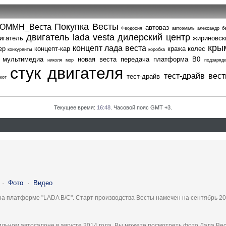
Покупка Весты
ОММН_Веста
автоваз
Феодосия
автоэмаль
александр б
двигатель lada vesta
дилерский центр
игатель
жириновск
кры
концепт лада веста
ер
концепт-кар
кража колес
конкуренты
коробка
мультимедиа
новая веста
передача
платформа В0
николя мор
подзарядк
стук двигателя
тест-драйв вес
тест-драйв
кот
Текущее время:
16:48
. Часовой пояс GMT +3.
·
Фото
·
Видео
на платформе "LADA B/C". Старт производства Весты намечен на сентябрь 20
льном автосалоне в августе 2014 года, Вы можете посмотреть фото Лада Вес