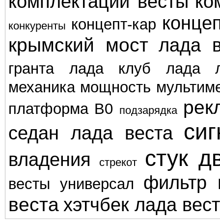
комплектации весты
ко
концеп
концепт-кар
конкуренты
крымский мост
лада в
гранта
лада клуб
лада л
механика
мощность
мультим
рек
платформа В0
подзарядка
сиг
седан лада веста
стук д
владения
стрекот
фильтр 
весты
универсал
веста
хэтчбек лада вес