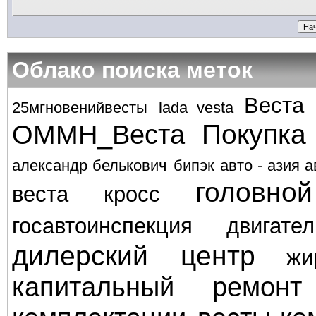
Облако поиска меток
Веста
25мгновенийвесты
lada vesta
Покупка
ОММН_Веста
александр белькович
бипэк авто - азия а
головно
веста кросс
госавтоинспекция
двигател
дилерский центр
жи
капитальный ремонт