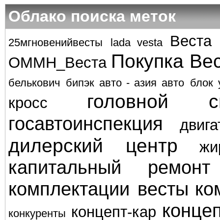
Облако поиска меток
Веста
25мгновенийвесты
lada vesta
Покупка Ве
ОММН_Веста
белькович
бипэк авто - азия авто
блок 
головной с
кросс
госавтоинспекция
двига
дилерский центр
жи
капитальный ремонт
комплектации весты
ко
концеп
концепт-кар
конкуренты