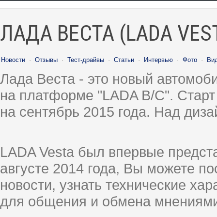
ЛАДА ВЕСТА (LADA VES
Новости
·
Отзывы
·
Тест-драйвы
·
Статьи
·
Интервью
·
Фото
·
Ви
Лада Веста - это новый автомо
на платформе "LADA B/C". Старт
на сентябрь 2015 года. Над диз
LADA Vesta был впервые предст
августе 2014 года, Вы можете п
новости, узнать технические ха
для общения и обмена мнениями