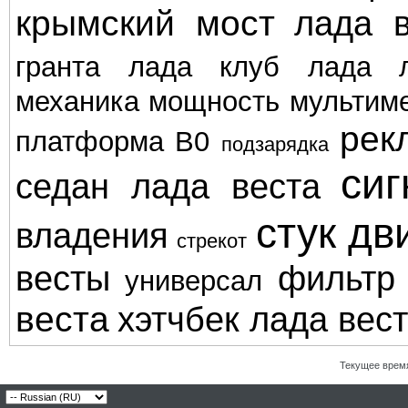
крымский мост
лада в
гранта
лада клуб
лада л
механика
мощность
мультим
рек
платформа В0
подзарядка
сиг
седан лада веста
стук дв
владения
стрекот
весты
фильтр
универсал
веста
хэтчбек лада вес
Текущее врем