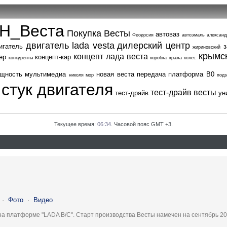
Н_Веста
Покупка Весты
автоваз
Феодосия
автоэмаль
александ
двигатель lada vesta
дилерский центр
игатель
з
жириновский
крымс
концепт лада веста
ер
концепт-кар
конкуренты
коробка
кража колес
щность
мультимедиа
новая веста
передача
платформа В0
николя мор
подз
стук двигателя
тест-драйв весты
тест-драйв
ун
Текущее время:
06:34
. Часовой пояс GMT +3.
·
Фото
·
Видео
на платформе "LADA B/C". Старт производства Весты намечен на сентябрь 20