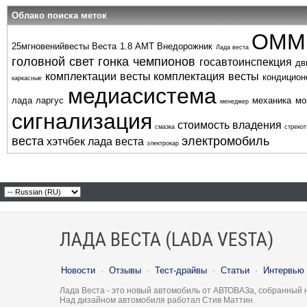
Облако поиска меток
ОММ
25мгновенийвесты
Веста 1.8 АМТ
Внедорожник
Лада веста
головной свет
гонка чемпионов
госавтоинспекция
дв
комплектации весты
комплектация весты
кондицион
каркасные
медиасистема
лада ларгус
механика
мо
менеджер
сигнализация
стоимость владения
смазка
стрекот
веста
электромобиль
хэтчбек лада веста
электрокар
ЛАДА ВЕСТА (LADA VESTA)
Новости
·
Отзывы
·
Тест-драйвы
·
Статьи
·
Интервью
Лада Веста - это новый автомобиль от АВТОВАЗа, собранный 
Над дизайном автомобиля работал Стив Маттин.