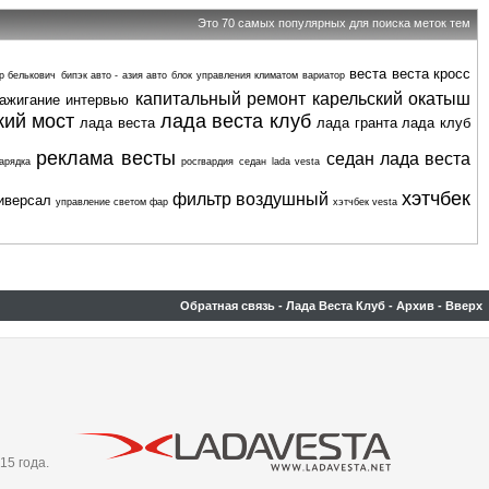
Это 70 самых популярных для поиска меток тем
веста
веста кросс
р белькович
бипэк авто - азия авто
блок управления климатом
вариатор
капитальный ремонт
карельский окатыш
ажигание
интервью
кий мост
лада веста клуб
лада веста
лада гранта
лада клуб
реклама весты
седан лада веста
арядка
росгвардия
седан lada vesta
хэтчбек
фильтр воздушный
иверсал
управление светом фар
хэтчбек vesta
Обратная связь
-
Лада Веста Клуб
-
Архив
-
Вверх
15 года.