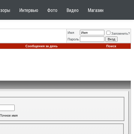
бзоры
Интервью
Фото
Видео
Магазин
Имя
Запомнить?
Пароль
Сообщения за день
Поиск
Точное имя