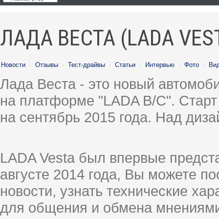
ЛАДА ВЕСТА (LADA VES
Новости
·
Отзывы
·
Тест-драйвы
·
Статьи
·
Интервью
·
Фото
·
Ви
Лада Веста - это новый автомо
на платформе "LADA B/C". Старт
на сентябрь 2015 года. Над диз
LADA Vesta был впервые предст
августе 2014 года, Вы можете п
новости, узнать технические ха
для общения и обмена мнениями