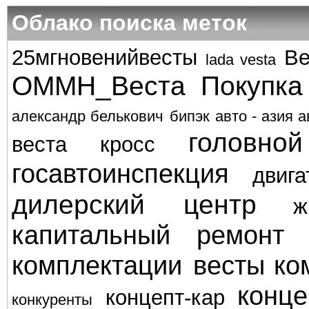
Облако поиска меток
25мгновенийвесты
Ве
lada vesta
ОММН_Веста
Покупка
александр белькович
бипэк авто - азия а
головно
веста кросс
госавтоинспекция
двига
дилерский центр
ж
капитальный ремонт
комплектации весты
ко
конце
концепт-кар
конкуренты