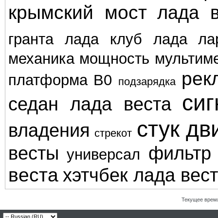
крымский мост
лада в
гранта
лада клуб
лада ла
механика
мощность
мультим
рек
платформа В0
подзарядка
сиг
седан лада веста
стук дв
владения
стрекот
весты
фильтр
универсал
веста
хэтчбек лада вес
Текущее врем