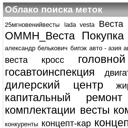
Облако поиска меток
Веста
25мгновенийвесты
lada vesta
Покупка
ОММН_Веста
александр белькович
бипэк авто - азия а
головно
веста кросс
госавтоинспекция
двига
дилерский центр
жи
капитальный ремонт
комплектации весты
ко
концеп
концепт-кар
конкуренты