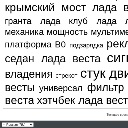
крымский мост
лада в
гранта
лада клуб
лада л
механика
мощность
мультим
рек
платформа В0
подзарядка
сиг
седан лада веста
стук дв
владения
стрекот
весты
фильтр
универсал
веста
хэтчбек лада вес
Текущее врем