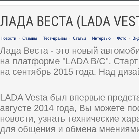
ЛАДА ВЕСТА (LADA VES
Новости
·
Отзывы
·
Тест-драйвы
·
Статьи
·
Интервью
·
Фото
·
Ви
Лада Веста - это новый автомо
на платформе "LADA B/C". Старт
на сентябрь 2015 года. Над диз
LADA Vesta был впервые предст
августе 2014 года, Вы можете п
новости, узнать технические ха
для общения и обмена мнениями