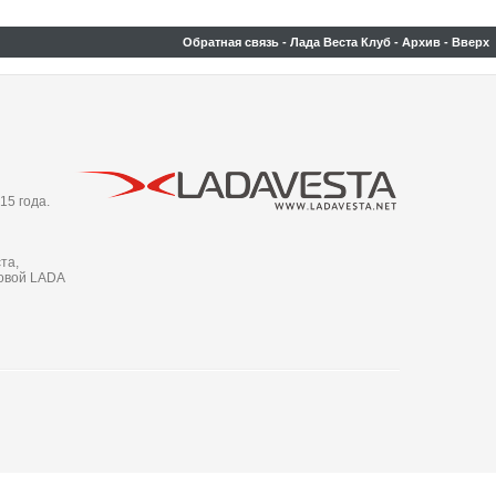
Обратная связь
-
Лада Веста Клуб
-
Архив
-
Вверх
15 года.
та,
новой LADA