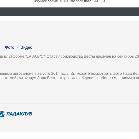
Текущее время:
10:03
. Часовой пояс GMT +3.
·
Фото
·
Видео
на платформе "LADA B/C". Старт производства Весты намечен на сентябрь 20
льном автосалоне в августе 2014 года, Вы можете посмотреть фото Лада Вес
ки автомобиля. Форум Лада Веста открыт для общения и обмена мнениями о 