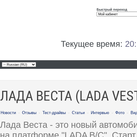
Быстрый переход
Текущее время:
20
ЛАДА ВЕСТА (LADA VES
Новости
·
Отзывы
·
Тест-драйвы
·
Статьи
·
Интервью
·
Фото
·
Ви
Лада Веста - это новый автомо
на платформе "LADA B/C". Старт