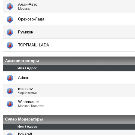
Алан-Авто
Москва
Орехово-Лада
Рубикон
ТОРГМАШ LADA
Администраторы
Имя / Адрес
Admin
miraslav
Черноземье
Wishmaster
Москва|Тольятти
Супер Модераторы
Имя / Адрес
bokareff