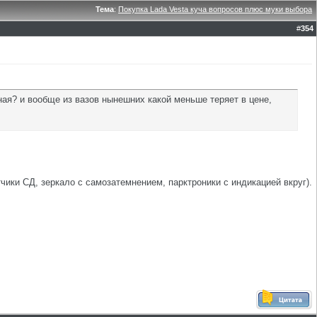
Тема
:
Покупка Lada Vesta куча вопросов плюс муки выбора
#
354
ная? и вообще из вазов нынешних какой меньше теряет в цене,
чики СД, зеркало с самозатемнением, парктроники с индикацией вкруг).