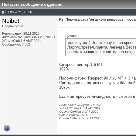
Показать сообщение отдельно
01.06.2021, 16:56
Neibot
Re: Покупка Lada Vesta куча вопросов плюс
Продвинутый
Регистрация: 29.11.2016
Цитата:
Автомобиль: Haval M6 AMT 2025 +
XRay #Club 1.6 AMT 2021
машину на 4- 5 лет.хочу св,св крос
Сообщений: 7,382
Ларгус,тревел,гранта, легенда,Вест
рассматриваю исключительно ваз,на
Св кросс винтер 1.6 МТ:
1020к
Поло-лифтбек. Respect 90 л.с. МТ + 3 п
Светодиодная оптика по кругу и балалай
1076к
Если интересует ликвидность - смотри в
__________________
Дела давно минувших дней:
X-Trail SE Top 2.5 AWD 2022
Optima Comfort 2.0AT 2020
Polo Allstar AT 2016
Granta Liftback Luxe AT 2015