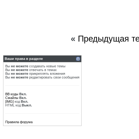
«
Предыдущая т
Ваши права в разделе
Вы
не можете
создавать новые темы
Вы
не можете
отвечать в темах
Вы
не можете
прикреплять вложения
Вы
не можете
редактировать свои сообщения
BB коды
Вкл.
Смайлы
Вкл.
[IMG]
код
Вкл.
HTML код
Выкл.
Правила форума