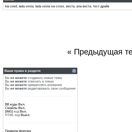
kia ceed
,
lada vesta
,
lada vesta sw cross
,
веста
,
ала веста
,
тест-драйв
«
Предыдущая т
Ваши права в разделе
Вы
не можете
создавать новые темы
Вы
не можете
отвечать в темах
Вы
не можете
прикреплять вложения
Вы
не можете
редактировать свои сообщения
BB коды
Вкл.
Смайлы
Вкл.
[IMG]
код
Вкл.
HTML код
Выкл.
Правила форума