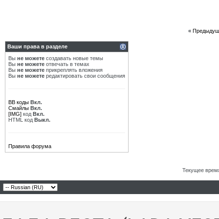
«
Предыдущ
Ваши права в разделе
Вы
не можете
создавать новые темы
Вы
не можете
отвечать в темах
Вы
не можете
прикреплять вложения
Вы
не можете
редактировать свои сообщения
BB коды
Вкл.
Смайлы
Вкл.
[IMG]
код
Вкл.
HTML код
Выкл.
Правила форума
Текущее врем