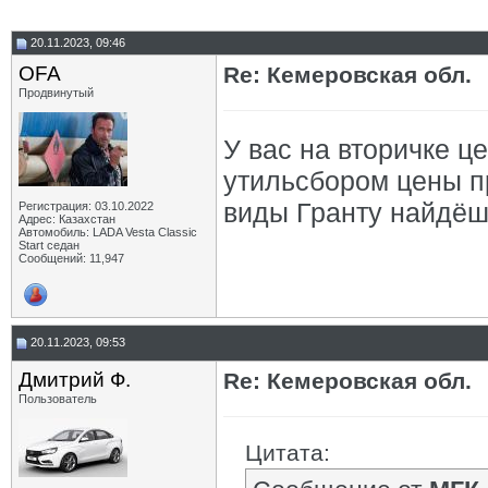
20.11.2023, 09:46
OFA
Re: Кемеровская обл.
Продвинутый
У вас на вторичке ц
утильсбором цены пр
виды Гранту найдёшь
Регистрация: 03.10.2022
Адрес: Казахстан
Автомобиль: LADA Vesta Classic
Start седан
Сообщений: 11,947
20.11.2023, 09:53
Дмитрий Ф.
Re: Кемеровская обл.
Пользователь
Цитата: