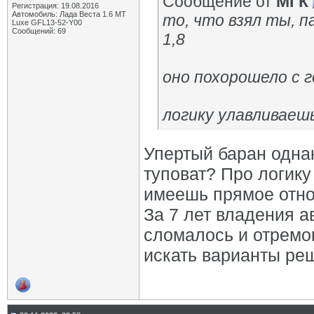
Сообщение от
МГК
Регистрация: 19.08.2016
Автомобиль: Лада Веста 1.6 MT
то, что взял ты, п
Luxe GFL13-52-Y00
Сообщений: 69
1,8
оно похорошело с 
логику улавливаеш
Упертый баран однак
туповат? Про логику
имеешь прямое отно
За 7 лет владения ав
сломалось и отремо
искать варианты реш