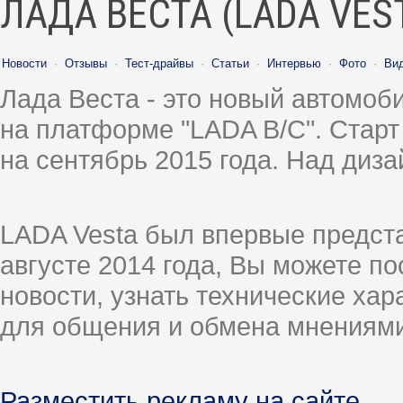
ЛАДА ВЕСТА (LADA VES
Новости
·
Отзывы
·
Тест-драйвы
·
Статьи
·
Интервью
·
Фото
·
Ви
Лада Веста - это новый автомо
на платформе "LADA B/C". Старт
на сентябрь 2015 года. Над диз
LADA Vesta был впервые предст
августе 2014 года, Вы можете п
новости, узнать технические ха
для общения и обмена мнениями
Разместить рекламу на сайте