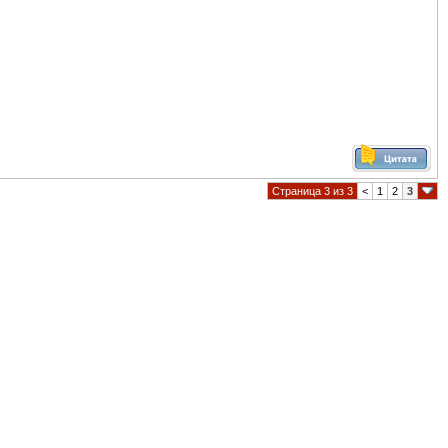
Страница 3 из 3
<
1
2
3