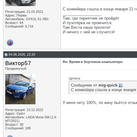
С конвейера сошла в конце января 21
Регистрация: 21.03.2021
__________________
Адрес: Пермь
Там, где паркетник не пройдёт
Автомобиль: GFK11-51-ХВ1
И пузотёрка не промчится,
Возраст: 64
Сообщений: 6,716
Там Веста наша пролетит
И ничего с ней не случится!
04.06.2026, 22:20
Виктор57
Re: Время в бортовом компьютере.
Продвинутый
Цитата:
Сообщение от
mig-quick
С конвейера сошла в конце январ
У меня нету 100%, по вину бьётся отзы
Регистрация: 13.12.2022
Адрес: Орёл
Автомобиль: LADA Vesta SW (1.6
МТ/2021)
Возраст: 38
Сообщений: 188