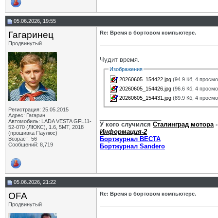
05.06.2026, 19:55
Гагаринец
Re: Время в бортовом компьютере.
Продвинутый
Чудит время.
Изображения
20260605_154422.jpg
(94.9 Кб, 4 просм
20260605_154426.jpg
(96.6 Кб, 4 просм
20260605_154431.jpg
(89.9 Кб, 4 просм
Регистрация: 25.05.2015
Адрес: Гагарин
__________________
Автомобиль: LADA VESTA GFL11-
У кого случился
Сталинград мотора
-
52-070 (ЛЮКС), 1.6, 5МТ, 2018
Информация-2
(прошивка Паулюс)
Бортжурнал ВЕСТА
Возраст: 56
Сообщений: 8,719
Бортжурнал Sandero
05.06.2026, 21:22
OFA
Re: Время в бортовом компьютере.
Продвинутый