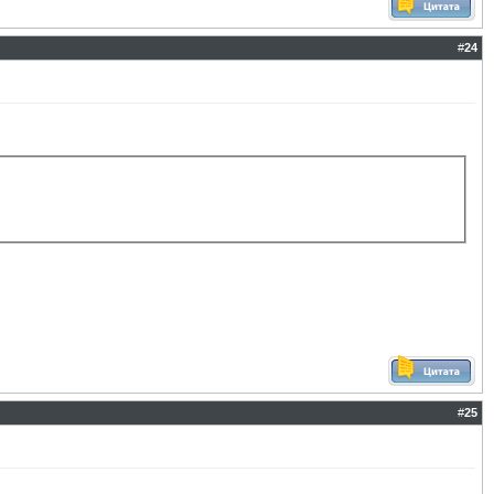
#
24
#
25