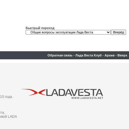
Быстрый переход
Обратная связь
-
Лада Веста Клуб
-
Архив
-
Вверх
15 года.
та,
новой LADA