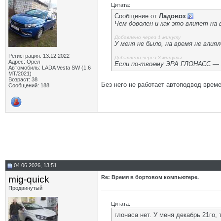
Цитата:
Сообщение от
Ладовоз
Чем доволен и как это влияет на 
Добавлено через 1 минуту
У меня не было, на время не влия
Регистрация: 13.12.2022
Добавлено через 3 минуты
Адрес: Орёл
Если по-твоему ЭРА ГЛОНАСС — з
Автомобиль: LADA Vesta SW (1.6
МТ/2021)
Возраст: 38
Без него не работает автоподвод време
Сообщений: 188
04.06.2026, 13:51
mig-quick
Re: Время в бортовом компьютере.
Продвинутый
Цитата:
глонаса нет. У меня декабрь 21го, 