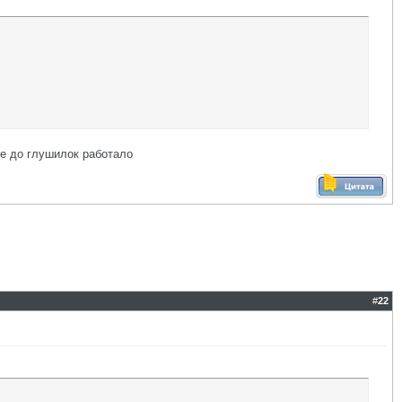
ре до глушилок работало
#
22