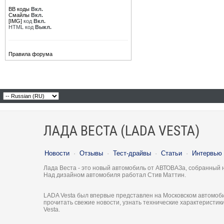
BB коды
Вкл.
Смайлы
Вкл.
[IMG]
код
Вкл.
HTML код
Выкл.
Правила форума
ЛАДА ВЕСТА (LADA VESTA)
Новости
·
Отзывы
·
Тест-драйвы
·
Статьи
·
Интервью
Лада Веста - это новый автомобиль от АВТОВАЗа, собранный 
Над дизайном автомобиля работал Стив Маттин.
LADA Vesta был впервые представлен на Московском автомоби
прочитать свежие новости, узнать технические характеристи
Vesta.