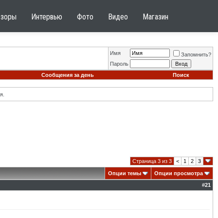
бзоры
Интервью
Фото
Видео
Магазин
Имя
Запомнить?
Пароль
Сообщения за день
Поиск
я.
Страница 3 из 3
<
1
2
3
Опции темы
Опции просмотра
#
21