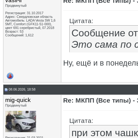
vasil-ii
Re: МКПП (Все типы) - 
Продвинутый
Регистрация: 31.10.2017
Адрес: Свердловская область
Цитата:
Автомобиль: LADA Vesta SW 1,6
5МТ, Comfort (GFK11-51-000),
цвет 691 серебристый, 07.2018
Сообщение о
Возраст: 53
Сообщений: 1,612
Это сама по с
Ну, ещё и в понедел
08.06.2026, 18:58
mig-quick
Re: МКПП (Все типы) - 
Продвинутый
Цитата:
при этом чашк
Регистрация: 21.03.2021