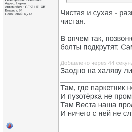
Адрес: Пермь
Автомобиль: GFK11-51-ХВ1
Возраст: 64
Чистая и сухая - ра
Сообщений: 6,713
чистая.
В опчем так, позвон
болты подкрутят. Сам
Добавлено через 44 секу
Заодно на халяву ли
_________________
Там, где паркетник 
И пузотёрка не пром
Там Веста наша про
И ничего с ней не сл