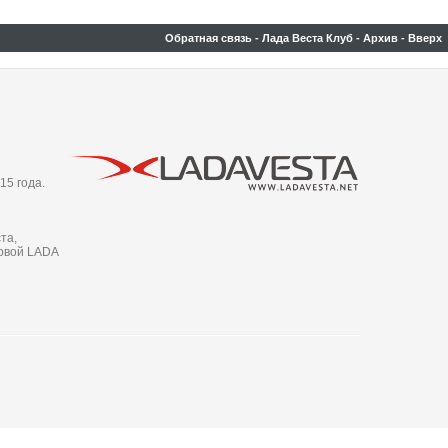
Обратная связь
-
Лада Веста Клуб
-
Архив
-
Вверх
15 года.
та,
новой LADA