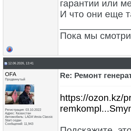
гарантии или ме
И что они еще т
_____________
Пока мы смотри
12.06.2026, 13:41
OFA
Re: Ремонт генера
Продвинутый
https://ozon.kz/p
remkompl...Sm
Регистрация: 03.10.2022
Адрес: Казахстан
Автомобиль: LADA Vesta Classic
Start седан
Сообщений: 11,943
Подскажите, эт