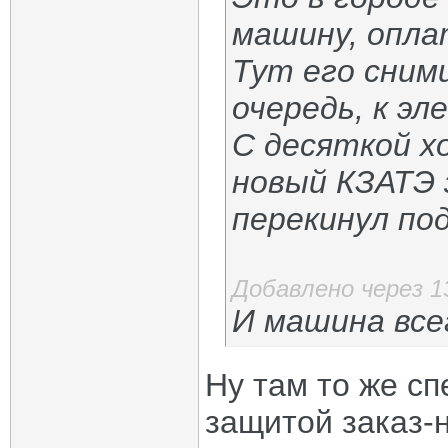
машину, опла
Тут его сними
очередь, к эл
С десяткой х
новый КЗАТЭ 
перекинул по
Добавлено через 1
И машина все
Ну там то же сп
защитой заказ-н