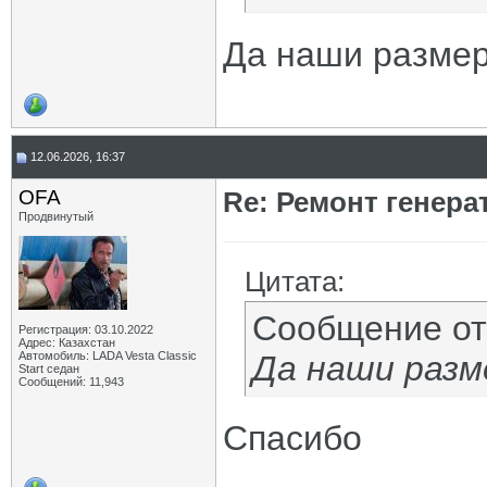
Да наши разме
12.06.2026, 16:37
OFA
Re: Ремонт генера
Продвинутый
Цитата:
Сообщение о
Регистрация: 03.10.2022
Адрес: Казахстан
Автомобиль: LADA Vesta Classic
Да наши разм
Start седан
Сообщений: 11,943
Спасибо