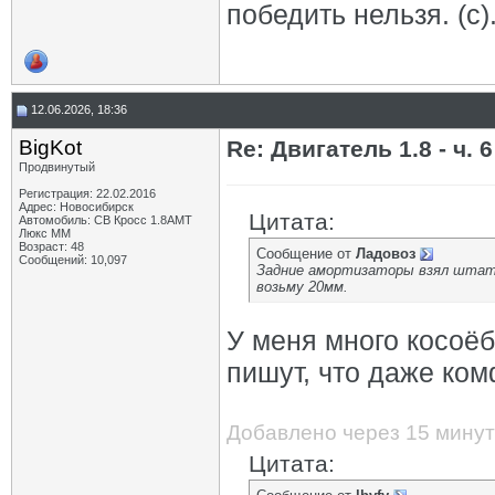
победить нельзя. (с)
12.06.2026, 18:36
BigKot
Re: Двигатель 1.8 - ч. 6
Продвинутый
Регистрация: 22.02.2016
Адрес: Новосибирск
Цитата:
Автомобиль: СВ Кросс 1.8АМТ
Люкс ММ
Возраст: 48
Сообщение от
Ладовоз
Сообщений: 10,097
Задние амортизаторы взял штат,
возьму 20мм.
У меня много косоёб
пишут, что даже ком
Добавлено через 15 минут
Цитата: