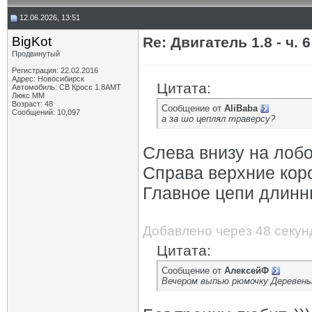
12.06.2026, 13:51
BigKot
Re: Двигатель 1.8 - ч. 6
Продвинутый
Регистрация: 22.02.2016
Адрес: Новосибирск
Цитата:
Автомобиль: СВ Кросс 1.8АМТ
Люкс ММ
Возраст: 48
Сообщение от
AliBaba
Сообщений: 10,097
а за шо цеплял траверсу?
Слева внизу на лобо
Справа верхние кор
Главное цепи длинны
Добавлено через 48 секун
Цитата:
Сообщение от
АлексейФ
Вечером выпью рюмочку Деревеньк