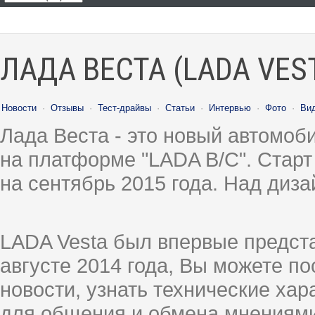
ЛАДА ВЕСТА (LADA VES
Новости
·
Отзывы
·
Тест-драйвы
·
Статьи
·
Интервью
·
Фото
·
Ви
Лада Веста - это новый автомо
на платформе "LADA B/C". Старт
на сентябрь 2015 года. Над диз
LADA Vesta был впервые предст
августе 2014 года, Вы можете п
новости, узнать технические ха
для общения и обмена мнениями