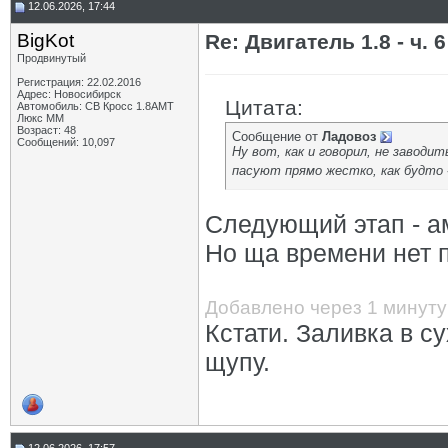
12.06.2026, 17:44
BigKot
Re: Двигатель 1.8 - ч. 6
Продвинутый
Регистрация: 22.02.2016
Адрес: Новосибирск
Цитата:
Автомобиль: СВ Кросс 1.8АМТ
Люкс ММ
Возраст: 48
Сообщение от
Ладовоз
Сообщений: 10,097
Ну вот, как и говорил, не заводи
пасуют прямо жестко, как будто
Следующий этап - ам
Но ща времени нет п
Добавлено через 1 минуту
Кстати. Заливка в су
щупу.