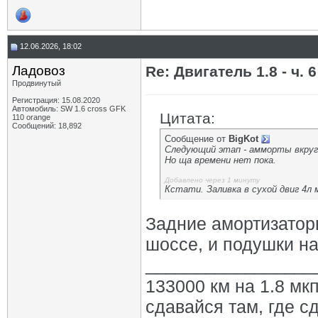
12.06.2026, 18:02
Ладовоз
Re: Двигатель 1.8 - ч. 6
Продвинутый
Регистрация: 15.08.2020
Автомобиль: SW 1.6 cross GFK
Цитата:
110 orange
Сообщений: 18,892
Сообщение от
BigKot
Следующий этап - амморты вкруг 
Но ща времени нет пока.
Добавлено через 1 минуту
Кстати. Заливка в сухой двиг 4л м
Задние амортизаторы
шоссе, и подушки н
_________________
133000 км на 1.8 мкп
сдавайся там, где с