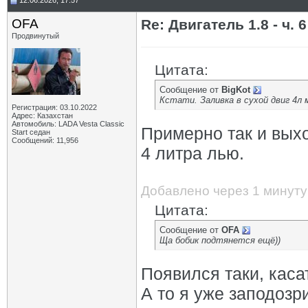
12.06.2026, 17:57
OFA
Re: Двигатель 1.8 - ч. 6
Продвинутый
Цитата:
Сообщение от
BigKot
Кстати. Заливка в сухой двиг 4л м
Регистрация: 03.10.2022
Адрес: Казахстан
Автомобиль: LADA Vesta Classic
Примерно так и вых
Start седан
Сообщений: 11,956
4 литра лью.
Добавлено через 1 минуту
Цитата:
Сообщение от
OFA
Ща бобик подтянется ещё))
Появился таки, каса
А то я уже заподозр