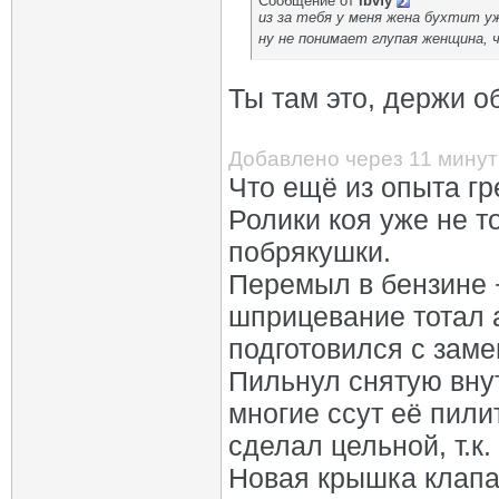
Сообщение от
lbvfy
из за тебя у меня жена бухтит у
ну не понимает глупая женщина, 
Ты там это, держи об
Добавлено через 11 минут
Что ещё из опыта гр
Ролики коя уже не т
побрякушки.
Перемыл в бензине 
шприцевание тотал а
подготовился с заме
Пильнул снятую вну
многие ссут её пили
сделал цельной, т.к
Новая крышка клапа