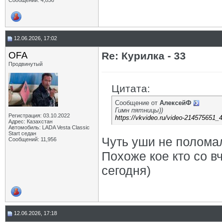
Сообщений: 4,856
12.06.2026, 17:02
OFA
Re: Курилка - 33
Продвинутый
Цитата:
Сообщение от
АлексейФ
Гимн пятницы))
Регистрация: 03.10.2022
https://vkvideo.ru/video-214575651
Адрес: Казахстан
Автомобиль: LADA Vesta Classic
Start седан
Чуть уши не поломал
Сообщений: 11,956
Похоже кое кто со в
сегодня)
12.06.2026, 17:18