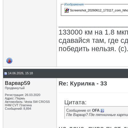
Изображения
Screenshot_20260612_173117_com_hihon
_________________
133000 км на 1.8 мкп
сдавайся там, где с
победить нельзя. (с)
14.06.2026, 15:18
Варвар59
Re: Курилка - 33
Продвинутый
Регистрация: 26.03.2020
Адрес: Пермь
Цитата:
Автомобиль: Vesta SW CROSS
H4M CVT Платина
Сообщений: 8,894
Сообщение от
OFA
Где Варвар? Где пятничные карти