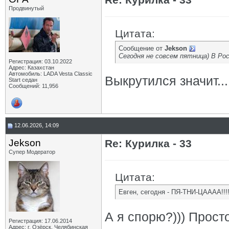
Продвинутый
Цитата:
Сообщение от
Jekson
Сегодня не совсем пятница) В Рос
Регистрация: 03.10.2022
Адрес: Казахстан
Автомобиль: LADA Vesta Classic
Выкрутился значит...
Start седан
Сообщений: 11,956
12.06.2026, 14:09
Jekson
Re: Курилка - 33
Супер Модератор
Цитата:
Евген, сегодня - ПЯ-ТНИ-ЦАААА!!!
А я спорю?))) Прост
Регистрация: 17.06.2014
Адрес: г. Озёрск, Челябинская