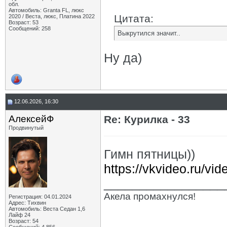
обл.
Автомобиль: Granta FL, люкс
Цитата:
2020 / Веста, люкс, Платина 2022
Возраст: 53
Сообщений: 258
Выкрутился значит..
Ну да)
12.06.2026, 16:30
АлексейФ
Re: Курилка - 33
Продвинутый
Гимн пятницы))
https://vkvideo.ru/v
_________________
Акела промахнулся!
Регистрация: 04.01.2024
Адрес: Тихвин
Автомобиль: Веста Седан 1,6
Лайф 24
Возраст: 54