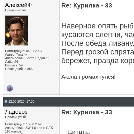
АлексейФ
Re: Курилка - 33
Продвинутый
Наверное опять рыб
кусаются слепни, ча
После обеда ливанул
Перед грозой спрята
Регистрация: 04.01.2024
Адрес: Тихвин
Автомобиль: Веста Седан 1,6
бережет, правда коро
Лайф 24
Возраст: 54
_________________
Сообщений: 4,856
Акела промахнулся!
12.06.2026, 17:30
Ладовоз
Re: Курилка - 33
Продвинутый
Регистрация: 15.08.2020
Автомобиль: SW 1.6 cross GFK
Цитата:
110 orange