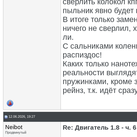
сверлить колокол кп
пыльник явно будет 
В итоге только заме
ничего не сверлил, 
ли.
С сальниками колен
распиздос!
Каких только нанот
реальности выглядят
пружинками, кроме з
рейнз, т.к. идёт сра
12.06.2026, 19:27
Neibot
Re: Двигатель 1.8 - ч. 6
Продвинутый