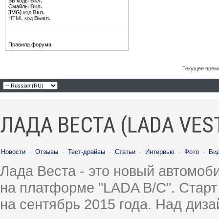
BB коды
Вкл.
Смайлы
Вкл.
[IMG]
код
Вкл.
HTML код
Выкл.
Правила форума
Текущее врем
ЛАДА ВЕСТА (LADA VES
Новости
·
Отзывы
·
Тест-драйвы
·
Статьи
·
Интервью
·
Фото
·
Ви
Лада Веста - это новый автомо
на платформе "LADA B/C". Старт
на сентябрь 2015 года. Над диз