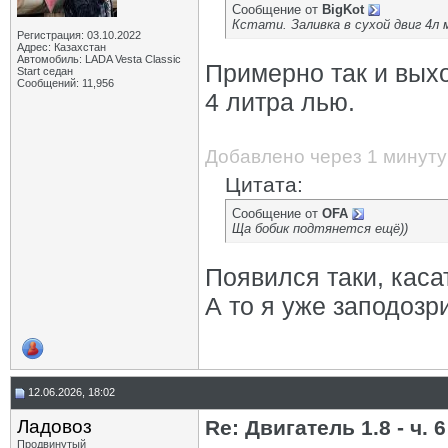
Сообщение от
BigKot
Кстати. Заливка в сухой двиг 4л м
Регистрация: 03.10.2022
Адрес: Казахстан
Автомобиль: LADA Vesta Classic
Примерно так и вых
Start седан
Сообщений: 11,956
4 литра лью.
Добавлено через 1 минуту
Цитата:
Сообщение от
OFA
Ща бобик подтянется ещё))
Появился таки, каса
А то я уже заподозр
12.06.2026, 18:02
Ладовоз
Re: Двигатель 1.8 - ч. 6
Продвинутый