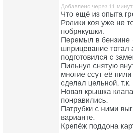
Добавлено через 11 минут
Что ещё из опыта гр
Ролики коя уже не т
побрякушки.
Перемыл в бензине 
шприцевание тотал а
подготовился с заме
Пильнул снятую вну
многие ссут её пили
сделал цельной, т.к
Новая крышка клапа
понравились.
Патрубки с ними выг
варианте.
Крепёж поддона кар