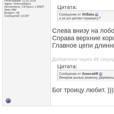
Регистрация: 22.02.2016
Адрес: Новосибирск
Цитата:
Автомобиль: СВ Кросс 1.8АМТ
Люкс ММ
Возраст: 48
Сообщение от
AliBaba
Сообщений: 10,097
а за шо цеплял траверсу?
Слева внизу на лобо
Справа верхние кор
Главное цепи длинны
Добавлено через 48 секун
Цитата:
Сообщение от
АлексейФ
Вечером выпью рюмочку Деревеньк
Бог троицу любит. )))