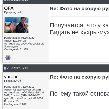
OFA
Re: Фото на скорую ру
Продвинутый
Получается, что у к
Видать не хухры-му
Регистрация: 03.10.2022
Адрес: Казахстан
Автомобиль: LADA Vesta Classic
Start седан
Сообщений: 11,925
21.11.2022, 12:26
vasil-ii
Re: Фото на скорую ру
Продвинутый
Регистрация: 31.10.2017
Адрес: Свердловская область
Почему такой основ
Автомобиль: LADA Vesta SW 1,6
5МТ, Comfort (GFK11-51-000),
цвет 691 серебристый, 07.2018
Возраст: 53
Сообщений: 1,612