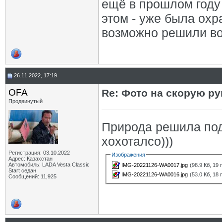
ещё в прошлом году 
этом - уже была охра
возможно решили вос
26.11.2022, 17:19
OFA
Re: Фото на скорую ру
Продвинутый
Природа решила под
хохоталсо)))
Регистрация: 03.10.2022
Изображения
Адрес: Казахстан
Автомобиль: LADA Vesta Classic
IMG-20221126-WA0017.jpg
(98.9 Кб, 19
Start седан
IMG-20221126-WA0016.jpg
(53.0 Кб, 18
Сообщений: 11,925