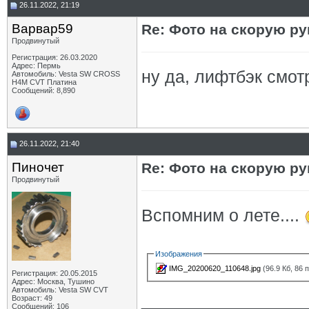
26.11.2022, 21:19
Варвар59
Re: Фото на скорую ру
Продвинутый
Регистрация: 26.03.2020
Адрес: Пермь
ну да, лифтбэк смот
Автомобиль: Vesta SW CROSS
H4M CVT Платина
Сообщений: 8,890
26.11.2022, 21:40
Пиночет
Re: Фото на скорую ру
Продвинутый
Вспомним о лете....
Изображения
IMG_20200620_110648.jpg
(96.9 Кб, 86
Регистрация: 20.05.2015
Адрес: Москва, Тушино
Автомобиль: Vesta SW CVT
_________________
Возраст: 49
Сообщений: 106