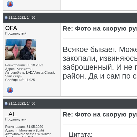
21.11.2022, 14:30
OFA
Re: Фото на скорую ру
Продвинутый
Всякое бывает. Мож
закопали, извиняюсь
заброшенный. И не г
Регистрация: 03.10.2022
Адрес: Казахстан
Автомобиль: LADA Vesta Classic
район. Да и сам по 
Start седан
Сообщений: 11,925
21.11.2022, 14:50
_AI_
Re: Фото на скорую ру
Продвинутый
Регистрация: 31.05.2020
Адрес: п.Монетный (Екб)
Цитата:
Автомобиль: Vesta SW Winter