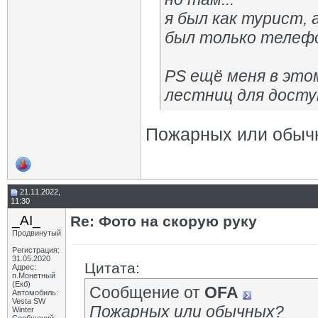
я был как турист, 
был только телеф
PS ещё меня в это
лестниц для досту
Пожарных или обыч
21.11.2022,
11:30
_AI_
Re: Фото на скорую руку
Продвинутый
Регистрация:
31.05.2020
Цитата:
Адрес:
п.Монетный
(Екб)
Сообщение от
OFA
Автомобиль:
Vesta SW
Пожарных или обычных?
Winter