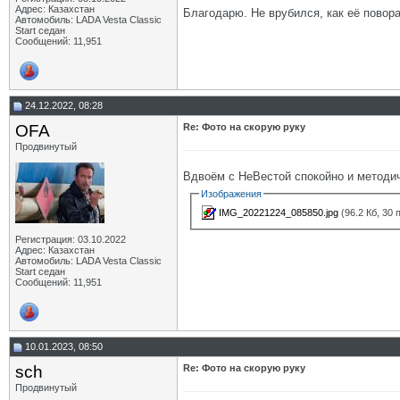
Адрес: Казахстан
Благодарю. Не врубился, как её повор
Автомобиль: LADA Vesta Classic
Start седан
Сообщений: 11,951
24.12.2022, 08:28
OFA
Re: Фото на скорую руку
Продвинутый
Вдвоём с НеВестой спокойно и методи
Изображения
IMG_20221224_085850.jpg
(96.2 Кб, 30
Регистрация: 03.10.2022
Адрес: Казахстан
Автомобиль: LADA Vesta Classic
Start седан
Сообщений: 11,951
10.01.2023, 08:50
sch
Re: Фото на скорую руку
Продвинутый