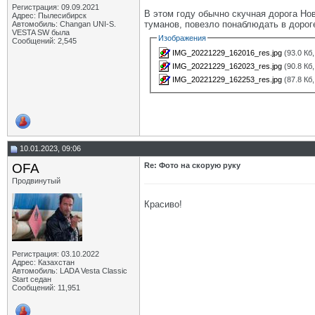
Регистрация: 09.09.2021
В этом году обычно скучная дорога Но
Адрес: Пылесибирск
туманов, повезло понаблюдать в дорог
Автомобиль: Changan UNI-S.
VESTA SW была
Изображения
Сообщений: 2,545
IMG_20221229_162016_res.jpg
(93.0 Кб
IMG_20221229_162023_res.jpg
(90.8 Кб
IMG_20221229_162253_res.jpg
(87.8 Кб
10.01.2023, 09:06
OFA
Re: Фото на скорую руку
Продвинутый
Красиво!
Регистрация: 03.10.2022
Адрес: Казахстан
Автомобиль: LADA Vesta Classic
Start седан
Сообщений: 11,951