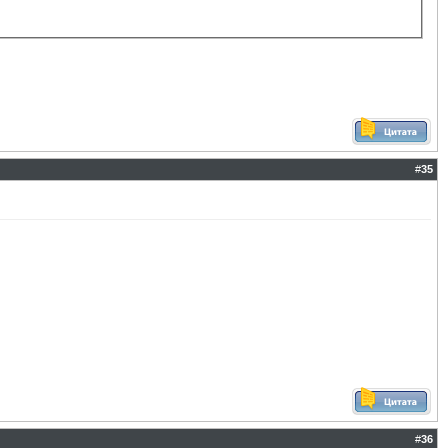
#
35
#
36