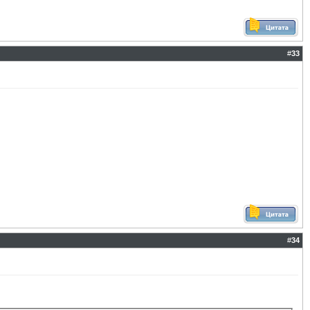
#
33
#
34