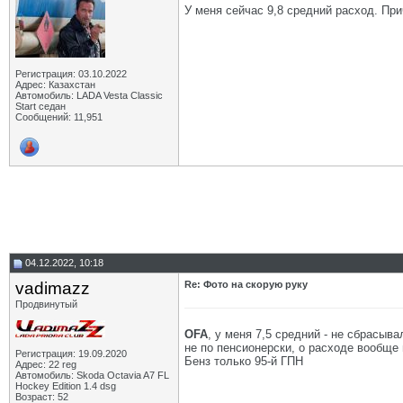
У меня сейчас 9,8 средний расход. При
Регистрация: 03.10.2022
Адрес: Казахстан
Автомобиль: LADA Vesta Classic
Start седан
Сообщений: 11,951
04.12.2022, 10:18
vadimazz
Re: Фото на скорую руку
Продвинутый
OFA
, у меня 7,5 средний - не сбрасыва
не по пенсионерски, о расходе вообще 
Регистрация: 19.09.2020
Бенз только 95-й ГПН
Адрес: 22 reg
Автомобиль: Skoda Octavia A7 FL
Hockey Edition 1.4 dsg
Возраст: 52