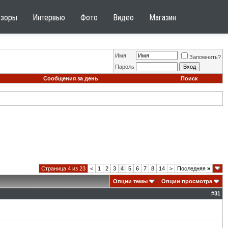
бзоры
Интервью
Фото
Видео
Магазин
Имя
Запомнить?
Пароль
Сообщения за день
Поиск
Страница 4 из 23
<
1
2
3
4
5
6
7
8
14
>
Последняя
»
Опции темы
Опции просмотра
#
31