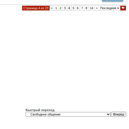
Страница 4 из 23
<
1
2
3
4
5
6
7
8
14
>
Последняя
»
Быстрый переход