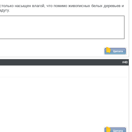
астолько насыщен влагой, что помимо живописных белых деревьев и
адугу.
#
40