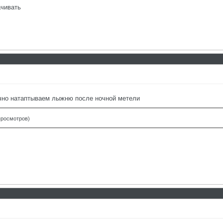
ачивать
чно натаптываем лыжню после ночной метели
 просмотров)