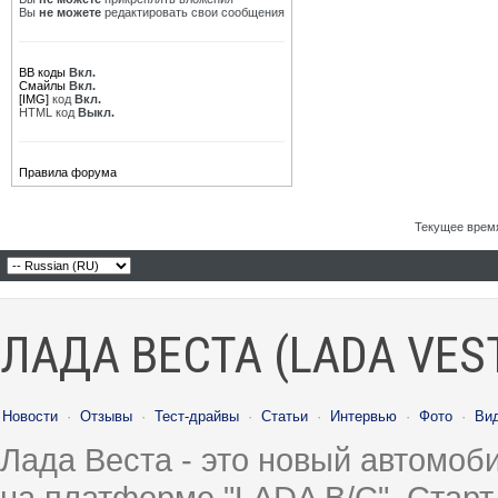
Вы
не можете
редактировать свои сообщения
BB коды
Вкл.
Смайлы
Вкл.
[IMG]
код
Вкл.
HTML код
Выкл.
Правила форума
Текущее врем
ЛАДА ВЕСТА (LADA VES
Новости
·
Отзывы
·
Тест-драйвы
·
Статьи
·
Интервью
·
Фото
·
Ви
Лада Веста - это новый автомо
на платформе "LADA B/C". Старт