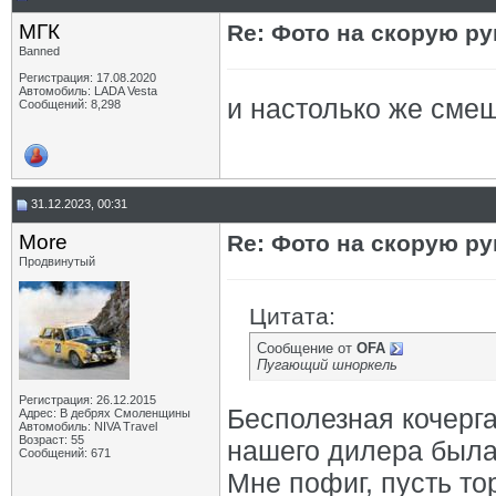
МГК
Re: Фото на скорую ру
Banned
Регистрация: 17.08.2020
Автомобиль: LADA Vesta
и настолько же смеш
Сообщений: 8,298
31.12.2023, 00:31
More
Re: Фото на скорую ру
Продвинутый
Цитата:
Сообщение от
OFA
Пугающий шноркель
Регистрация: 26.12.2015
Бесполезная кочерга
Адрес: В дебрях Смоленщины
Автомобиль: NIVA Travel
Возраст: 55
нашего дилера была 
Сообщений: 671
Мне пофиг, пусть тор