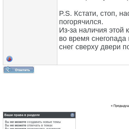
P.S. Кстати, стоп, 
погорячился.
Из-за наличия этой 
во время снегопада 
снег сверху двери п
«
Предыдущ
Ваши права в разделе
Вы
не можете
создавать новые темы
Вы
не можете
отвечать в темах
Вы
не можете
прикреплять вложения