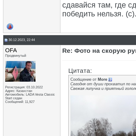
сдавайся там, где с
победить нельзя. (с)
30.12.2023, 22:44
OFA
Re: Фото на скорую ру
Продвинутый
Цитата:
Сообщение от
More
Сегодня от души прохватил по н
Регистрация: 03.10.2022
Свежая липучка и приятный голол
Адрес: Казахстан
Автомобиль: LADA Vesta Classic
Start седан
Сообщений: 11,927