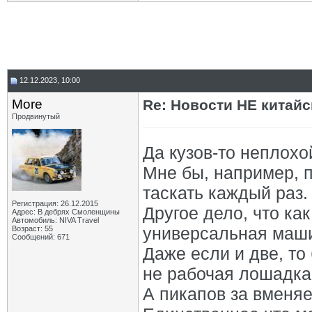
12.12.2023, 10:00
More
Re: Новости НЕ китайс
Продвинутый
Да кузов-то неплохо
Мне бы, например, п
таскать каждый раз.
Регистрация: 26.12.2015
Другое дело, что ка
Адрес: В дебрях Смоленщины
Автомобиль: NIVA Travel
универсальная маши
Возраст: 55
Сообщений: 671
Даже если и две, то 
не рабочая лошадка
А пикапов за вменяе