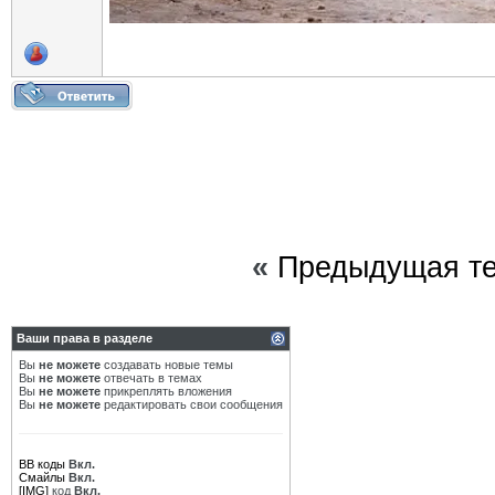
«
Предыдущая т
Ваши права в разделе
Вы
не можете
создавать новые темы
Вы
не можете
отвечать в темах
Вы
не можете
прикреплять вложения
Вы
не можете
редактировать свои сообщения
BB коды
Вкл.
Смайлы
Вкл.
[IMG]
код
Вкл.