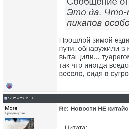
Сообщение о
Это да. Что-
пикапов особо
Прошлой зимой езди
пути, обнаружили в 
вытащили... туарег
так что иногда все
весело, сидя в сугр
12.12.2023, 11:31
More
Re: Новости НЕ китайс
Продвинутый
Цитата: