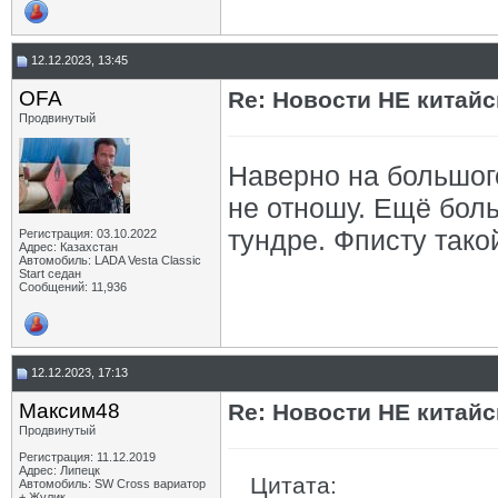
12.12.2023, 13:45
OFA
Re: Новости НЕ китайс
Продвинутый
Наверно на большого
не отношу. Ещё боль
тундре. Фписту тако
Регистрация: 03.10.2022
Адрес: Казахстан
Автомобиль: LADA Vesta Classic
Start седан
Сообщений: 11,936
12.12.2023, 17:13
Максим48
Re: Новости НЕ китайс
Продвинутый
Регистрация: 11.12.2019
Адрес: Липецк
Цитата:
Автомобиль: SW Cross вариатор
+ Жулик