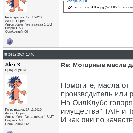
Изображения
LivcarEnergyUltra.jpg
(57.1 Кб, 21 просм
Регистрация: 17.11.2020
Адрес: Пермь
Автомобиль: Vesta седан 1.6/МТ
Возраст: 53
Сообщений: 664
24.12.2024, 13:40
AlexS
Re: Моторные масла дл
Продвинутый
Помогите, масла от
производитель или 
На ОилКлубе говорят
имущества" TAIF и T
Регистрация: 17.11.2020
Адрес: Пермь
Автомобиль: Vesta седан 1.6/МТ
И как они по качеств
Возраст: 53
Сообщений: 664