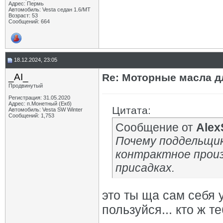
Адрес: Пермь
Автомобиль: Vesta седан 1.6/МТ
Возраст: 53
Сообщений: 664
18.12.2024, 23:05
_AI_
Re: Моторные масла дл
Продвинутый
Регистрация: 31.05.2020
Адрес: п.Монетный (Екб)
Цитата:
Автомобиль: Vesta SW Winter
Сообщений: 1,753
Сообщение от
Alex
Почему поддельщик
контрактное произ
присадках.
это ты ща сам себя
пользуйся... кто ж те