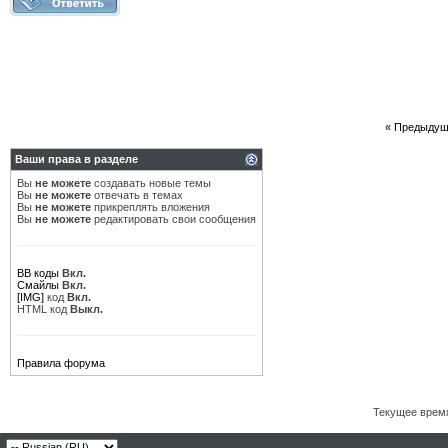
«
Предыдущ
Ваши права в разделе
Вы
не можете
создавать новые темы
Вы
не можете
отвечать в темах
Вы
не можете
прикреплять вложения
Вы
не можете
редактировать свои сообщения
BB коды
Вкл.
Смайлы
Вкл.
[IMG]
код
Вкл.
HTML код
Выкл.
Правила форума
Текущее врем