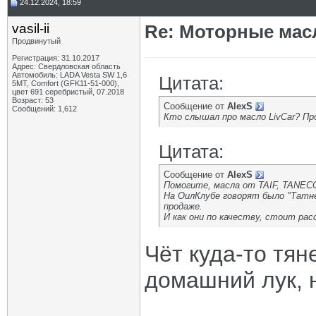
24.12.2024, 18:59
vasil-ii
Re: Моторные масл
Продвинутый
Регистрация: 31.10.2017
Адрес: Свердловская область
Автомобиль: LADA Vesta SW 1,6
Цитата:
5МТ, Comfort (GFK11-51-000),
цвет 691 серебристый, 07.2018
Возраст: 53
Сообщение от
AlexS
Сообщений: 1,612
Кто слышал про масло LivСar? Пр
Цитата:
Сообщение от
AlexS
Помогите, масла от TAIF, TANEC
На ОилКлубе говорят было "Татне
продаже.
И как они по качеству, стоит ра
Чёт куда-то тян
домашний лук, 