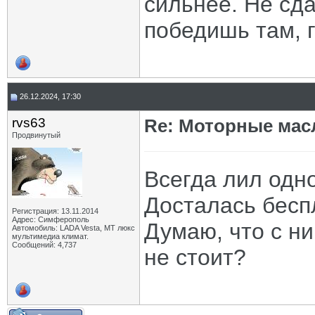
сильнее. Не сда
победишь там, г
26.12.2024, 17:30
rvs63
Re: Моторные масл
Продвинутый
Всегда лил одн
Досталась бесп
Регистрация: 13.11.2014
Адрес: Симферополь
Думаю, что с н
Автомобиль: LADA Vesta, МТ люкс
мультимедиа климат.
Сообщений: 4,737
не стоит?