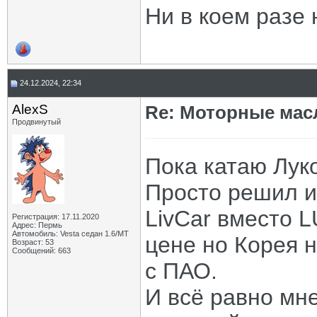
Ни в коем разе 
24.12.2024, 22:34
AlexS
Re: Моторные масл
Продвинутый
Пока катаю Луко
Просто решил из
LivСar вместо L
Регистрация: 17.11.2020
Адрес: Пермь
Автомобиль: Vesta седан 1.6/МТ
цене но Корея 
Возраст: 53
Сообщений: 663
с ПАО.
И всё равно мн