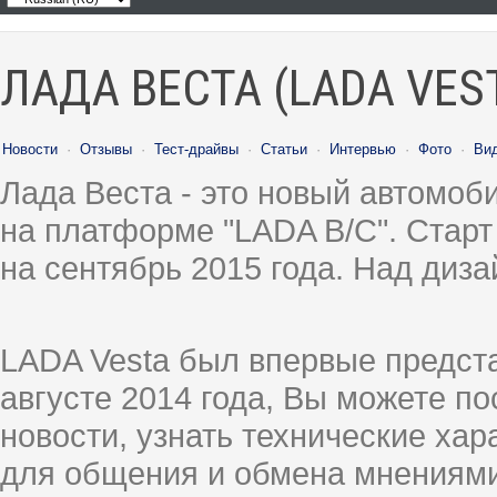
ЛАДА ВЕСТА (LADA VES
Новости
·
Отзывы
·
Тест-драйвы
·
Статьи
·
Интервью
·
Фото
·
Ви
Лада Веста - это новый автомо
на платформе "LADA B/C". Старт
на сентябрь 2015 года. Над диз
LADA Vesta был впервые предст
августе 2014 года, Вы можете п
новости, узнать технические ха
для общения и обмена мнениями