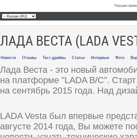
Текущее врем
ЛАДА ВЕСТА (LADA VES
Новости
·
Отзывы
·
Тест-драйвы
·
Статьи
·
Интервью
·
Фото
·
Ви
Лада Веста - это новый автомо
на платформе "LADA B/C". Старт
на сентябрь 2015 года. Над диз
LADA Vesta был впервые предст
августе 2014 года, Вы можете п
новости, узнать технические ха