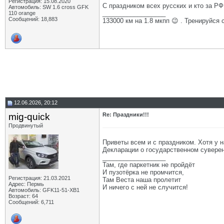
Регистрация: 15.08.2020
С праздником всех русских и кто за РФ
Автомобиль: SW 1.6 cross GFK
__________________
110 orange
Сообщений: 18,883
133000 км на 1.8 мкпп 😉 . Тренируйся 
12.06.2026, 20:12
mig-quick
Re: Праздники!!!
Продвинутый
Приветы всем и с праздником. Хотя у н
Декларации о государственном сувере
__________________
Там, где паркетник не пройдёт
И пузотёрка не промчится,
Регистрация: 21.03.2021
Там Веста наша пролетит
Адрес: Пермь
И ничего с ней не случится!
Автомобиль: GFK11-51-ХВ1
Возраст: 64
Сообщений: 6,711