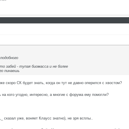
 подобного
сто забей - тупая биомасса и не более
его пинаешь
же скоро СК будет знать, когда он тут не давно оперился с хвостом?
ь на кого угодно, интересно, а многие с форума ему помогли?
_ сказал уже, воняет Клаусс знатно), не зря всплы..