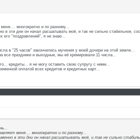
меня.... многократно и по разному...
нно в эти дни он начал расшатывать моё, и так не сильно стабильное, сос
х его "поздравлений", я не знаю...
исла в "25 часов" закончились мучения у моей дочери на этой земле...
на все праздники и выходные, мы её кремировали 11 числа...
... кредиты... я не могу оставить свою супругу с ними...
ременной оплатой всех кредитов и кредитных карт...
нь...
вляет меня.... многократно и по разному...
. именно в эти дни он начал расшатывать моё, и так не сильно стабиль