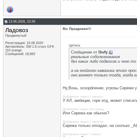
13.06.2026, 23:39
Ладовоз
Re: Праздники!!!
Продвинутый
Регистрация: 15.08.2020
Цитата:
Автомобиль: SW 1.6 cross GFK
110 orange
Сообщение от
lbvfy
Сообщений: 18,883
реальные соболезнования
без каких либо подвохов и чего то
а на гнойного камазика этого про
оно воняет только тогда, когда 
Ну,Вонь, оскорбление, угрозы Сирежи у
Добавлено через 1 минуту
У АЛ, амбиции, горе итд, может списат
Добавлено через 19 секунд
Или Сирежа как обычно?
Добавлено через 4 минуты
Сирежа только опоздал, на сколько _AL
Добавлено через 7 минут