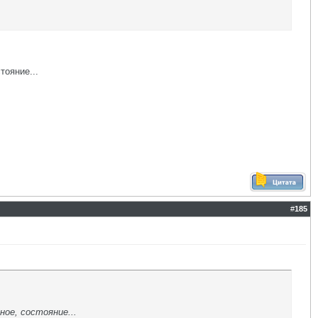
тояние...
#
185
ное, состояние...