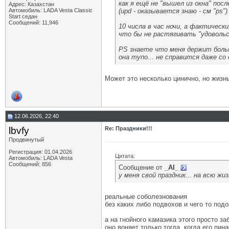
как я ещё не "вышел из окна" после
Адрес: Казахстан
Автомобиль: LADA Vesta Classic
(upd - оказывается знаю - см "ps")
Start седан
Сообщений: 11,946
10 числа в час ночи, а фактически
что бы не растягивать "удовольст
PS знаете что меня держит больше
она тупо... не справится даже со
Может это несколько цинично, но жизнь
12.06.2026, 22:40
lbvfy
Re: Праздники!!!
Продвинутый
Регистрация: 01.04.2026
Цитата:
Автомобиль: LADA Vesta
Сообщений: 856
Сообщение от
_AI_
у меня свой праздник... на всю жиз
реальные соболезнования
без каких либо подвохов и чего то под
а на гнойного камазика этого просто за
оно воняет только тогда, когда его пин