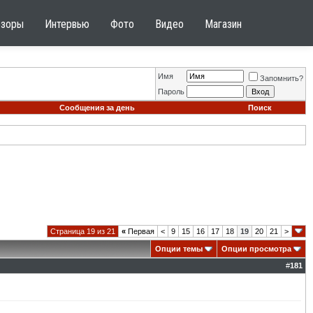
бзоры
Интервью
Фото
Видео
Магазин
Имя
Запомнить?
Пароль
Сообщения за день
Поиск
Страница 19 из 21
«
Первая
<
9
15
16
17
18
19
20
21
>
Опции темы
Опции просмотра
#
181