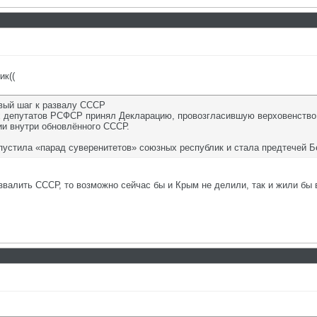
ик((
рвый шаг к развалу СССР
х депутатов РСФСР принял Декларацию, провозгласившую верховенство 
ии внутри обновлённого СССР.
устила «парад суверенитетов» союзных республик и стала предтечей Б
звалить СССР, то возможно сейчас бы и Крым не делили, так и жили бы в