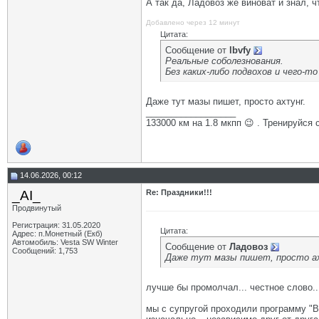
А так да, Ладовоз же виноват и знал, ч
Добавлено через 12 минут
Цитата:
Сообщение от
lbvfy
Реальные соболезнования.
Без каких-либо подвохов и чего-то
Даже тут мазы пишет, просто ахтунг.
__________________
133000 км на 1.8 мкпп 😉 . Тренируйся 
14.06.2026, 00:12
_AI_
Re: Праздники!!!
Продвинутый
Регистрация: 31.05.2020
Цитата:
Адрес: п.Монетный (Екб)
Автомобиль: Vesta SW Winter
Сообщение от
Ладовоз
Сообщений: 1,753
Даже тут мазы пишет, просто а
лучше бы промолчал... честное слово..
мы с супругой проходили программу "