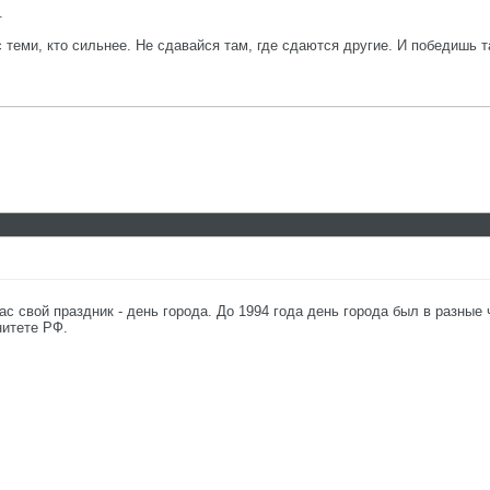
.
с теми, кто сильнее. Не сдавайся там, где сдаются другие. И победишь т
ас свой праздник - день города. До 1994 года день города был в разные
нитете РФ.