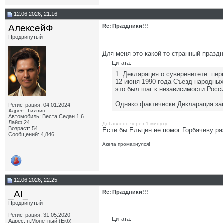
12.06.2026, 21:16
АлексейФ
Re: Праздники!!!
Продвинутый
Для меня это какой то странный праздн
Цитата:
1. Декларация о суверенитете: пе
12 июня 1990 года Съезд народны
это был шаг к независимости Росс
Однако фактически Декларация зап
Регистрация: 04.01.2024
Адрес: Тихвин
Автомобиль: Веста Седан 1,6
Лайф 24
Добавлено через 1 минуту
Возраст: 54
Если бы Ельцин не помог Горбачеву ра
Сообщений: 4,846
__________________
Акела промахнулся!
12.06.2026, 22:25
_AI_
Re: Праздники!!!
Продвинутый
Регистрация: 31.05.2020
Цитата:
Адрес: п.Монетный (Екб)