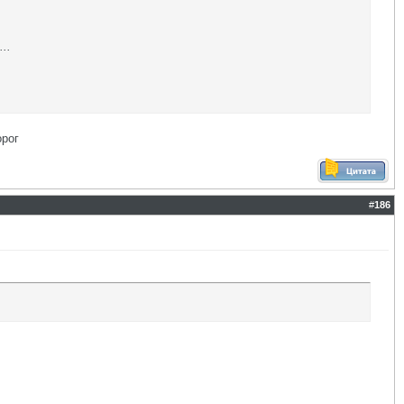
..
орог
#
186