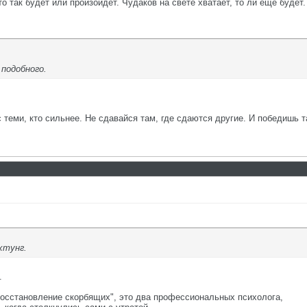
то так будет или произойдёт. Чудаков на свете хватает, то ли ещё будет.
 подобного.
с теми, кто сильнее. Не сдавайся там, где сдаются другие. И победишь т
хтунг.
.
Восстановление скорбящих", это два профессиональных психолога,