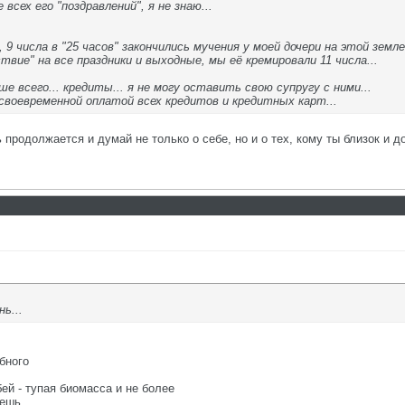
 всех его "поздравлений", я не знаю...
, 9 числа в "25 часов" закончились мучения у моей дочери на этой земле.
вие" на все праздники и выходные, мы её кремировали 11 числа...
 всего... кредиты... я не могу оставить свою супругу с ними...
 своевременной оплатой всех кредитов и кредитных карт...
 продолжается и думай не только о себе, но и о тех, кому ты близок и д
нь...
обного
бей - тупая биомасса и не более
аешь