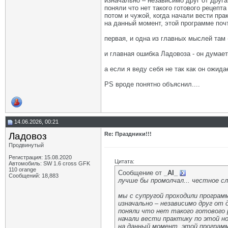
изначально – независимо друг от друга
поняли что нет такого готового рецепт
потом и чужой, когда начали вести прак
на данный момент, этой программе почти
первая, и одна из главных мыслей там
и главная ошибка Ладовоза - он думает 
а если я веду себя не так как он ожида
PS вроде понятно объяснил....
14.06.2026, 00:21
Ладовоз
Re: Праздники!!!
Продвинутый
Регистрация: 15.08.2020
Цитата:
Автомобиль: SW 1.6 cross GFK
110 orange
Сообщение от
_AI_
Сообщений: 18,883
лучше бы промолчал... честное сл
мы с супругой проходили програм
изначально – независимо друг от 
поняли что нет такого готового 
начали вести практику по этой но
на данный момент, этой программе