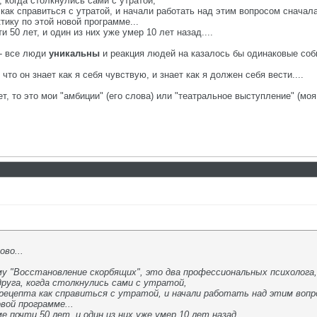
, когда столкнулись сами с утратой,
а как справиться с утратой, и начали работать над этим вопросом сначал
тику по этой новой программе...
 50 лет, и один из них уже умер 10 лет назад....
 - все люди
уникальны
и реакция людей на казалось бы одинаковые со
что он знает как я себя чувствую, и знает как я должен себя вести....
ет, то это мои "амбиции" (его слова) или "театральное выступление" (моя
ово...
му "Восстановление скорбящих", это два профессиональных психолога,
друга, когда столкнулись сами с утратой,
рецепта как справиться с утратой, и начали работать над этим вопро
вой программе...
 почти 50 лет, и один из них уже умер 10 лет назад....