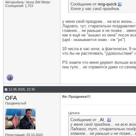
Автомобиль: Vesta SW Winter
Сообщение от
mig-quick
Сообщений: 1,753
Хотя у нас свой праздник.
у меня свой праздник... на всю жизнь...
Ладовоз, тут, старательно поздравляет 
главное... не раньше и не позже... име
как я ещё не "вышел из окна" после все
(upd - оказывается знаю - см "ps")
10 числа в час ночи, а фактически, 9 ч
что бы не растягивать "удовольствие" 
PS знаете что меня держит больше всего
она тупо... не справится даже со своев
12.06.2026, 22:35
OFA
Re: Праздники!!!
Продвинутый
Цитата:
Сообщение от
_AI_
у меня свой праздник... на всю жиз
Ладовоз, тут, старательно поздра
главное... не раньше и не позже..
Регистрация: 03.10.2022