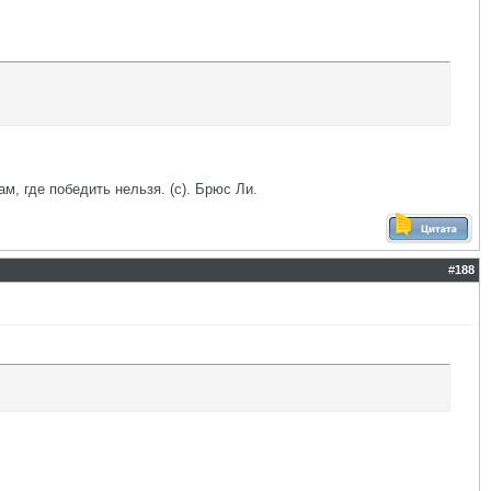
ам, где победить нельзя. (с). Брюс Ли.
#
188