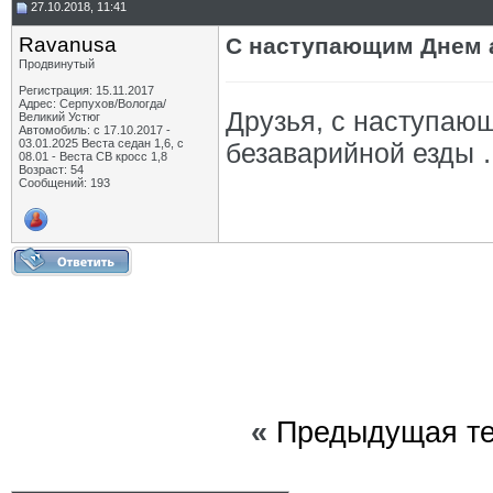
27.10.2018, 11:41
Ravanusa
С наступающим Днем а
Продвинутый
Регистрация: 15.11.2017
Адрес: Серпухов/Вологда/
Друзья, с наступаю
Великий Устюг
Автомобиль: с 17.10.2017 -
03.01.2025 Веста седан 1,6, с
безаварийной езды … 
08.01 - Веста СВ кросс 1,8
Возраст: 54
Сообщений: 193
«
Предыдущая т