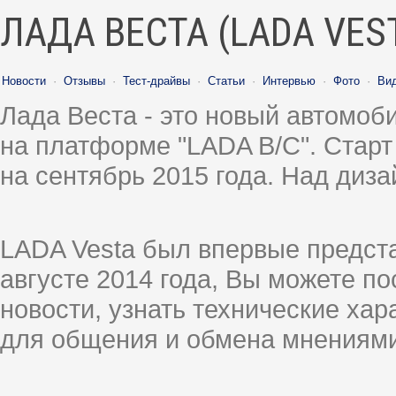
ЛАДА ВЕСТА (LADA VES
Новости
·
Отзывы
·
Тест-драйвы
·
Статьи
·
Интервью
·
Фото
·
Ви
Лада Веста - это новый автомо
на платформе "LADA B/C". Старт
на сентябрь 2015 года. Над диз
LADA Vesta был впервые предст
августе 2014 года, Вы можете п
новости, узнать технические ха
для общения и обмена мнениями