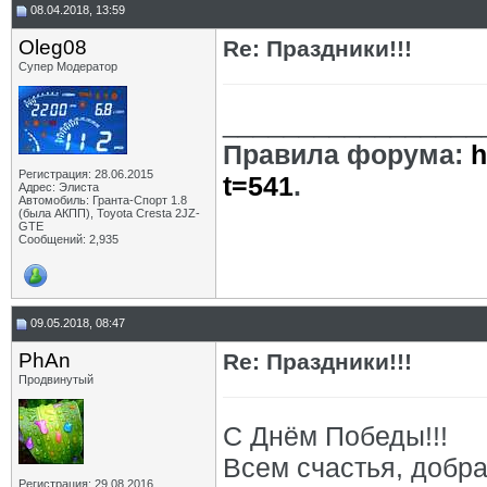
08.04.2018, 13:59
Oleg08
Re: Праздники!!!
Супер Модератор
_________________
Правила форума:
h
Регистрация: 28.06.2015
t=541
.
Адрес: Элиста
Автомобиль: Гранта-Спорт 1.8
(была АКПП), Toyota Cresta 2JZ-
GTE
Сообщений: 2,935
09.05.2018, 08:47
PhAn
Re: Праздники!!!
Продвинутый
С Днём Победы!!!
Всем счаcтья, добра
Регистрация: 29.08.2016