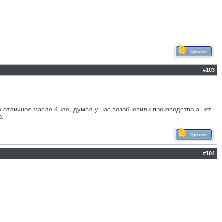
#
103
о отличное масло было, думал у нас возобновили производство а нет.
о.
#
104