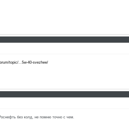
/forum/topic/...5w-40-svezhee/
Роснефть без колд, не помню точно с чем.