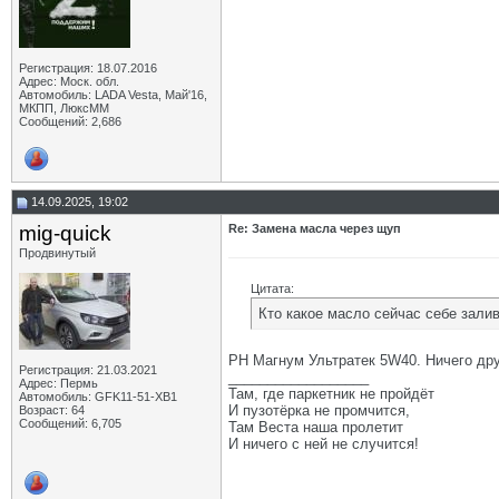
Регистрация: 18.07.2016
Адрес: Моск. обл.
Автомобиль: LADA Vesta, Май'16,
МКПП, ЛюксММ
Сообщений: 2,686
14.09.2025, 19:02
mig-quick
Re: Замена масла через щуп
Продвинутый
Цитата:
Кто какое масло сейчас себе зали
РН Магнум Ультратек 5W40. Ничего друг
Регистрация: 21.03.2021
__________________
Адрес: Пермь
Там, где паркетник не пройдёт
Автомобиль: GFK11-51-ХВ1
И пузотёрка не промчится,
Возраст: 64
Сообщений: 6,705
Там Веста наша пролетит
И ничего с ней не случится!