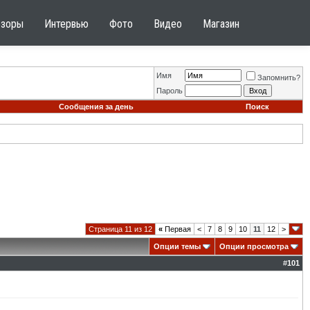
бзоры
Интервью
Фото
Видео
Магазин
Имя
Запомнить?
Пароль
Сообщения за день
Поиск
Страница 11 из 12
«
Первая
<
7
8
9
10
11
12
>
Опции темы
Опции просмотра
#
101