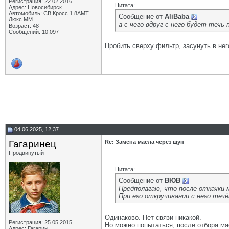
Регистрация: 22.02.2016
Цитата:
Адрес: Новосибирск
Автомобиль: СВ Кросс 1.8АМТ
Сообщение от
AliBaba
Люкс ММ
а с чего вдруг с него будет течь
Возраст: 48
Сообщений: 10,097
Пробить сверху фильтр, засунуть в него
04.06.2025, 12:37
Гагаринец
Re: Замена масла через щуп
Продвинутый
Цитата:
Сообщение от
ВЮВ
Предполагаю, что после откачки
При его откручивании с него теч
Одинаково. Нет связи никакой.
Регистрация: 25.05.2015
Но можно попытаться, после отбора мас
Адрес: Гагарин