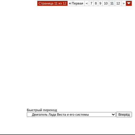
Страница 11 из 12
«
Первая
<
7
8
9
10
11
12
>
Быстрый переход