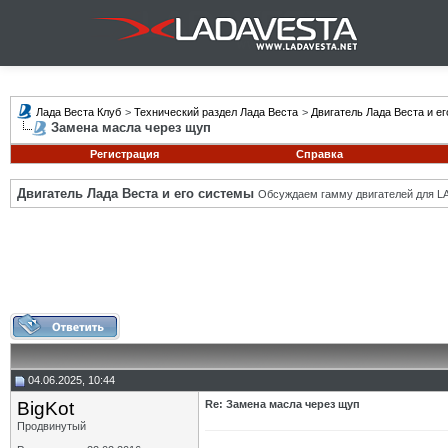
Лада Веста Клуб
>
Технический раздел Лада Веста
>
Двигатель Лада Веста и е
Замена масла через щуп
Регистрация
Справка
Двигатель Лада Веста и его системы
Обсуждаем гамму двигателей для LA
04.06.2025, 10:44
BigKot
Re: Замена масла через щуп
Продвинутый