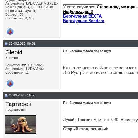
__________________
Автомобиль: LADA VESTA GFL11-
У кого случился
Сталинград мотора
-
52-070 (ЛЮКС), 1.6, 5МТ, 2018
(прошивка Паулюс)
Информация-2
Возраст: 56
Бортжурнал ВЕСТА
Сообщений: 8,719
Бортжурнал Sandero
13.09.2025, 09:51
Glebi4
Re: Замена масла через щуп
Новичок
Регистрация: 05.07.2023
Кто какое масло сейчас себе заливает 
Автомобиль: LADA Vesta
Это Рустранс логистик возит по парал
Сообщений: 11
13.09.2025, 16:56
Тартарен
Re: Замена масла через щуп
Продвинутый
Лукойл Генезис Армотек 5-40. Вполне у
__________________
Старый стал, ленивый