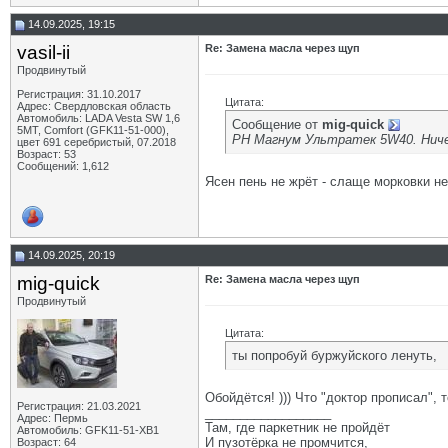
14.09.2025, 19:15
vasil-ii
Re: Замена масла через щуп
Продвинутый
Регистрация: 31.10.2017
Цитата:
Адрес: Свердловская область
Автомобиль: LADA Vesta SW 1,6
Сообщение от
mig-quick
5МТ, Comfort (GFK11-51-000),
РН Магнум Ультратек 5W40. Ничег
цвет 691 серебристый, 07.2018
Возраст: 53
Сообщений: 1,612
Ясен пень не жрёт - слаще морковки не
14.09.2025, 20:19
mig-quick
Re: Замена масла через щуп
Продвинутый
Цитата:
ты попробуй буржуйского ленуть,
Обойдётся! ))) Что "доктор прописал", то
Регистрация: 21.03.2021
__________________
Адрес: Пермь
Там, где паркетник не пройдёт
Автомобиль: GFK11-51-ХВ1
И пузотёрка не промчится,
Возраст: 64