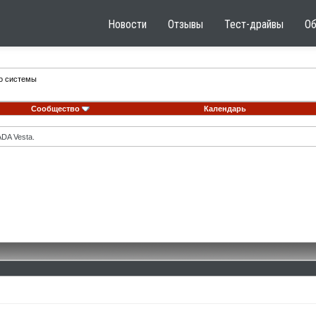
Новости
Отзывы
Тест-драйвы
О
го системы
Сообщество
Календарь
DA Vesta.