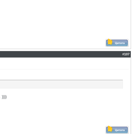
#
107
))))