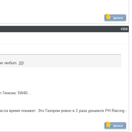
#
110
 любит. ))))
л Генезис 5W40...
сла время покажет. Это Газпром ровно в 2 раза дешевле РН Raicing -