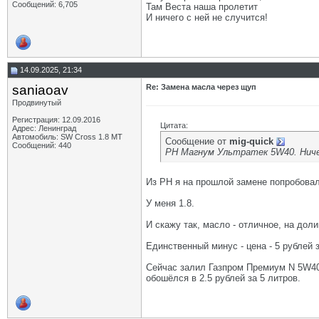
Сообщений: 6,705
Там Веста наша пролетит
И ничего с ней не случится!
14.09.2025, 21:34
saniaoav
Re: Замена масла через щуп
Продвинутый
Регистрация: 12.09.2016
Цитата:
Адрес: Ленинград
Автомобиль: SW Cross 1.8 MT
Сообщение от
mig-quick
Сообщений: 440
РН Магнум Ультратек 5W40. Ничег
Из РН я на прошлой замене попробовал
У меня 1.8.
И скажу так, масло - отличное, на дол
Единственный минус - цена - 5 рублей з
Сейчас залил Газпром Премиум N 5W40.
обошёлся в 2.5 рублей за 5 литров.