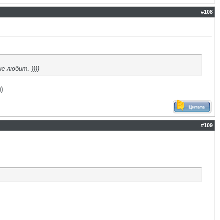
#
108
 любит. ))))
)
#
109