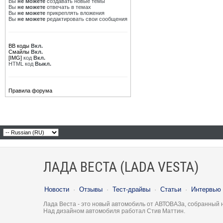
Вы
не можете
создавать новые темы
Вы
не можете
отвечать в темах
Вы
не можете
прикреплять вложения
Вы
не можете
редактировать свои сообщения
BB коды
Вкл.
Смайлы
Вкл.
[IMG]
код
Вкл.
HTML код
Выкл.
Правила форума
ЛАДА ВЕСТА (LADA VESTA)
Новости
·
Отзывы
·
Тест-драйвы
·
Статьи
·
Интервью
Лада Веста - это новый автомобиль от АВТОВАЗа, собранный 
Над дизайном автомобиля работал Стив Маттин.