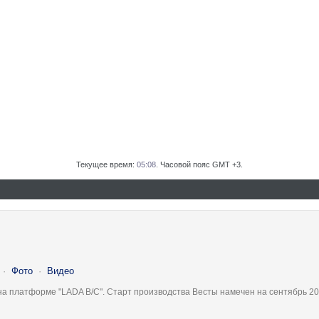
Текущее время:
05:08
. Часовой пояс GMT +3.
·
Фото
·
Видео
на платформе "LADA B/C". Старт производства Весты намечен на сентябрь 20