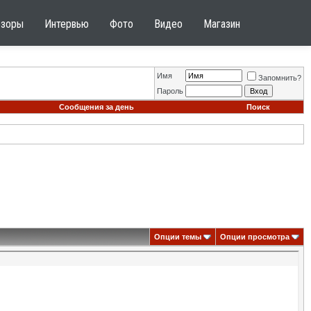
бзоры
Интервью
Фото
Видео
Магазин
Имя
Запомнить?
Пароль
Сообщения за день
Поиск
Опции темы
Опции просмотра