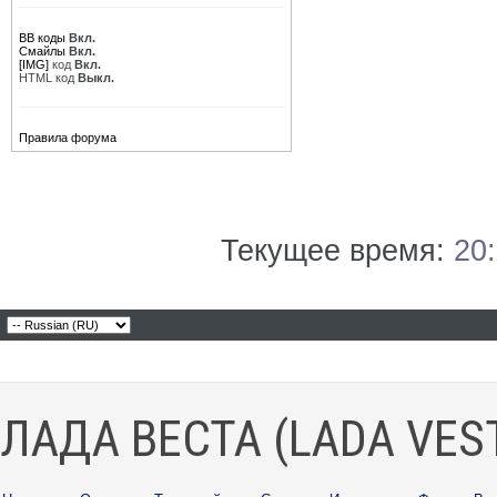
BB коды
Вкл.
Смайлы
Вкл.
[IMG]
код
Вкл.
HTML код
Выкл.
Правила форума
Текущее время:
20
ЛАДА ВЕСТА (LADA VES