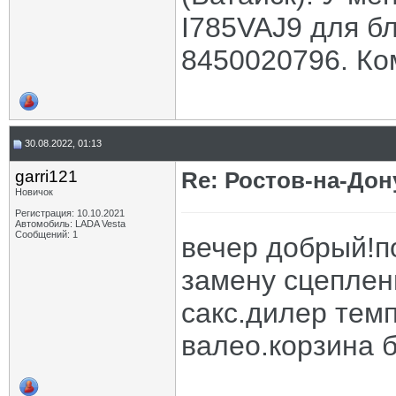
I785VAJ9 для б
8450020796. Ком
30.08.2022, 01:13
garri121
Re: Ростов-на-Дон
Новичок
Регистрация: 10.10.2021
Автомобиль: LADA Vesta
Сообщений: 1
вечер добрый!п
замену сцеплени
сакс.дилер темп
валео.корзина 