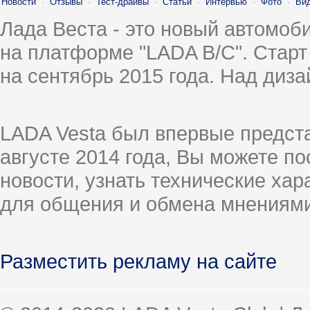
Новости
·
Отзывы
·
Тест-драйвы
·
Статьи
·
Интервью
·
Фото
·
Ви
Лада Веста - это новый автомо
на платформе "LADA B/C". Старт
на сентябрь 2015 года. Над диз
LADA Vesta был впервые предст
августе 2014 года, Вы можете п
новости, узнать технические ха
для общения и обмена мнениями
Разместить рекламу на сайте