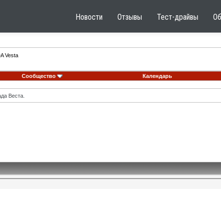
Новости
Отзывы
Тест-драйвы
О
A Vesta
Сообщество
Календарь
ада Веста.