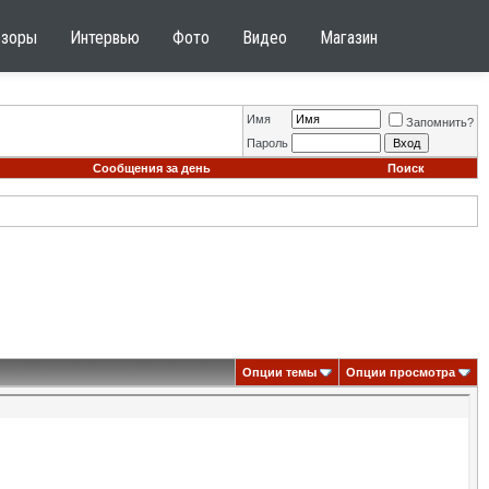
бзоры
Интервью
Фото
Видео
Магазин
Имя
Запомнить?
Пароль
Сообщения за день
Поиск
Опции темы
Опции просмотра