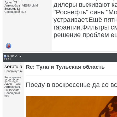
Адрес: 71
дилеры выживают ка
Автомобиль: VESTA LMM
Возраст: 52
"Роснефть" синь "М
Сообщений: 573
устраивает.Ещё пят
гарантии.Фильтры с
решение проблем ещ
09.04.2017,
21:11
serbtula
Re: Тула и Тульская область
Продвинутый
Регистрация:
12.02.2017
Поеду в воскресенье да со в
Адрес: Тула
Автомобиль:
LADA Vesta
Сообщений:
327