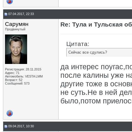
07.04.2017, 22:33
Сарумян
Re: Тула и Тульская о
Продвинутый
Цитата:
Сейчас все сдулись?
да интерес поугас,п
Регистрация: 28.11.2015
Адрес: 71
после калины уже на
Автомобиль: VESTA LMM
Возраст: 52
другие тоже в осно
Сообщений: 573
не суть.Не в ней де
было,потом приелось
09.04.2017, 10:30