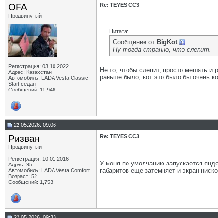
OFA
Re: TEYES CC3
Продвинутый
Цитата:
Сообщение от
BigKot
Ну тогда странно, что слепит.
Регистрация: 03.10.2022
Не то, чтобы слепит, просто мешать и
Адрес: Казахстан
раньше было, вот это было бы очень к
Автомобиль: LADA Vesta Classic
Start седан
Сообщений: 11,946
22.05.2026, 09:06
Ризван
Re: TEYES CC3
Продвинутый
Регистрация: 10.01.2016
У меня по умолчанию запускается янде
Адрес: 95
габаритов еще затемняет и экран ниск
Автомобиль: LADA Vesta Сomfort
Возраст: 52
Сообщений: 1,753
22.05.2026, 09:33