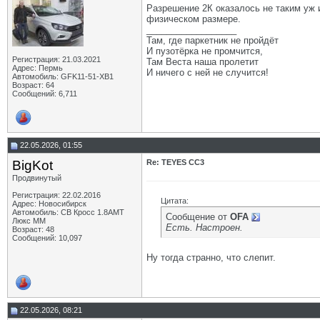
Разрешение 2К оказалось не таким уж и
физическом размере.
__________________
Там, где паркетник не пройдёт
И пузотёрка не промчится,
Регистрация: 21.03.2021
Там Веста наша пролетит
Адрес: Пермь
И ничего с ней не случится!
Автомобиль: GFK11-51-ХВ1
Возраст: 64
Сообщений: 6,711
22.05.2026, 01:55
BigKot
Re: TEYES CC3
Продвинутый
Регистрация: 22.02.2016
Цитата:
Адрес: Новосибирск
Автомобиль: СВ Кросс 1.8АМТ
Сообщение от
OFA
Люкс ММ
Есть. Настроен.
Возраст: 48
Сообщений: 10,097
Ну тогда странно, что слепит.
22.05.2026, 08:21