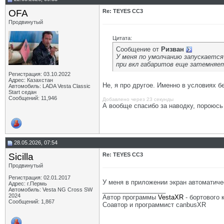
OFA
Re: TEYES CC3
Продвинутый
Цитата:
Сообщение от
Ризван
У меня по умолчанию запускается
при вкл габаритов еще затемняет
Регистрация: 03.10.2022
Адрес: Казахстан
Не, я про другое. Именно в условиях 
Автомобиль: LADA Vesta Classic
Start седан
Сообщений: 11,946
Добавлено через 23 секунды
А вообще спасибо за наводку, пороюсь
28.05.2026, 07:54
Sicilla
Re: TEYES CC3
Продвинутый
Регистрация: 02.01.2017
У меня в приложении экран автоматиче
Адрес: г.Пермь
__________________
Автомобиль: Vesta NG Cross SW
2024
Автор программы
VestaXR
- бортового
Сообщений: 1,867
Соавтор и программист canbusXR